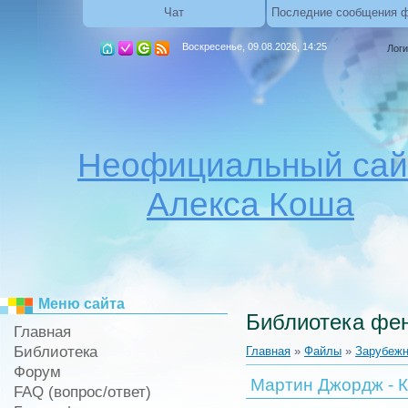
Чат
Последние сообщения 
Воскресенье, 09.08.2026, 14:25
Логи
Неофициальный сай
Алекса Коша
Меню сайта
Библиотека фен
Главная
Библиотека
Главная
»
Файлы
»
Зарубежн
Форум
Мартин Джордж - К
FAQ (вопрос/ответ)