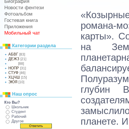
Биография
Новости фентези
«Козырные
Фотоальбом
Гостевая книга
романа-мо
Приложения
Мобильный чат
карты». С
на Земл
Категории раздела
АБВГ
[83]
планетар
ДЕЖЗ
[21]
[88]
ИКЛМ
баланси
НОПР
[31]
СТУФ
[46]
Полуразу
ХЦЧШ
[15]
ЭЮЯ
[10]
глубин В
Наш опрос
создате
Кто Вы?
Школьник
замыслил
Студент
Рабочий
планете. И
Другое