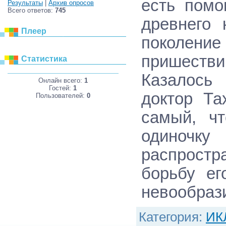
есть помо
Результаты
|
Архив опросов
Всего ответов:
745
древнего 
Плеер
поколение
пришестви
Статистика
Казалось 
Онлайн всего:
1
Гостей:
1
доктор Та
Пользователей:
0
самый, чт
одиноч
распрост
борьбу ег
невообраз
Категория
:
ИК