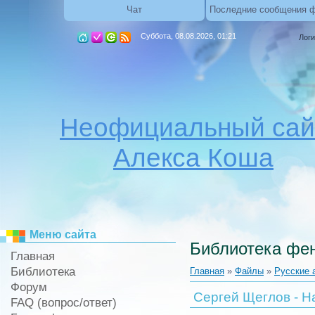
Чат
Последние сообщения 
Суббота, 08.08.2026, 01:21
Логи
Неофициальный сай
Алекса Коша
Меню сайта
Библиотека фен
Главная
Библиотека
Главная
»
Файлы
»
Русские 
Форум
Сергей Щеглов - На
FAQ (вопрос/ответ)