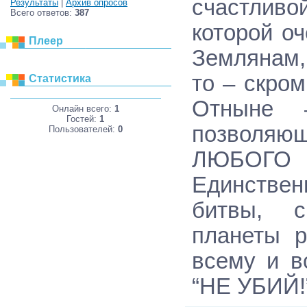
счастлив
Результаты
|
Архив опросов
Всего ответов:
387
которой о
Плеер
Землянам,
то – скро
Статистика
Отныне 
Онлайн всего:
1
Гостей:
1
позволяющ
Пользователей:
0
ЛЮБОГО
Единстве
битвы, с
планеты р
всему и в
“НЕ УБИЙ!