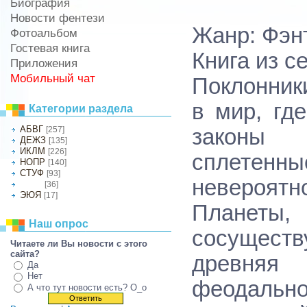
Биография
Новости фентези
Жанр: Фэн
Фотоальбом
Гостевая книга
Книга из се
Приложения
Мобильный чат
Поклонник
в мир, гд
Категории раздела
АБВГ
[257]
законы п
ДЕЖЗ
[135]
ИКЛМ
[226]
сплетенны
НОПР
[140]
СТУФ
[93]
невероят
[36]
ХЦЧШ
ЭЮЯ
[17]
Планеты
Наш опрос
сосущес
Читаете ли Вы новости с этогo
сайта?
древняя
Да
Нет
феодально
А что тут новости есть? O_o