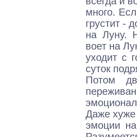
всегда и в
много. Есл
грустит - д
на Луну. 
воет на Лу
уходит с 
суток подр
Потом дв
переживани
эмоционал
Даже хуже 
эмоции на
Разумеется