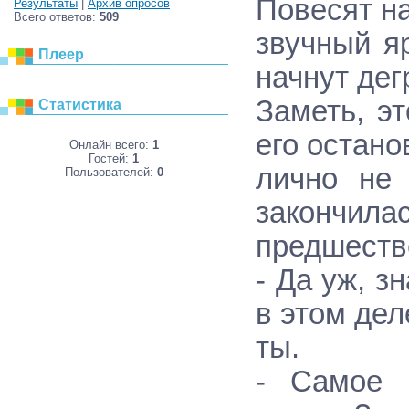
Повесят н
Результаты
|
Архив опросов
Всего ответов:
509
звучный я
Плеер
начнут дег
Заметь, э
Статистика
его остано
Онлайн всего:
1
Гостей:
1
лично не 
Пользователей:
0
закончила
предшеств
- Да уж, з
в этом де
ты.
- Самое 