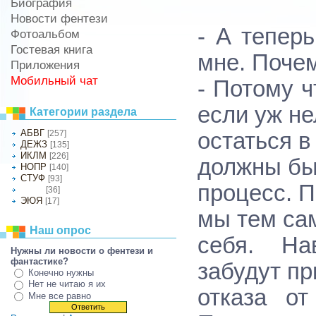
Биография
Новости фентези
- А тепер
Фотоальбом
Гостевая книга
мне. Поче
Приложения
Мобильный чат
- Потому ч
если уж не
Категории раздела
АБВГ
[257]
остаться в
ДЕЖЗ
[135]
ИКЛМ
[226]
должны бы
НОПР
[140]
СТУФ
[93]
процесс. П
[36]
ХЦЧШ
ЭЮЯ
[17]
мы тем са
Наш опрос
себя. На
Нужны ли новости о фентези и
фантастике?
забудут пр
Конечно нужны
Нет не читаю я их
отказа от
Мне все равно