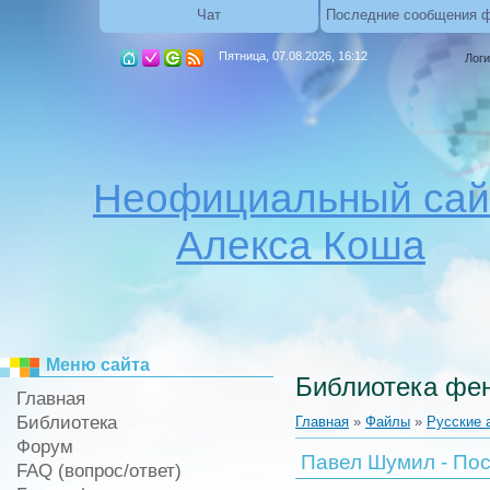
Чат
Последние сообщения 
Пятница, 07.08.2026, 16:12
Логи
Неофициальный сай
Алекса Коша
Меню сайта
Библиотека фен
Главная
Библиотека
Главная
»
Файлы
»
Русские 
Форум
Павел Шумил - Пос
FAQ (вопрос/ответ)