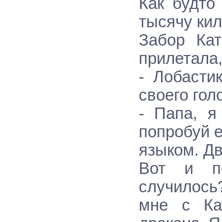
Как будто
тысячу ки
Забоp Кат
пpилетала,
- Лобасти
своего гол
- Папа, я
попpобуй 
языком. Дв
Вот и п
случилось?
мне с Ка