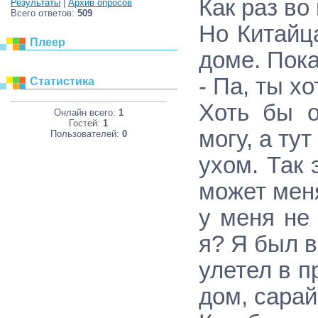
Как pаз во
Результаты
|
Архив опросов
Всего ответов:
509
Но Китайц
Плеер
доме. Пока
- Па, ты х
Статистика
Хоть бы о
Онлайн всего:
1
Гостей:
1
могу, а ту
Пользователей:
0
ухом. Так 
может меня
у меня не
я? Я был в
улетел в п
дом, саpай