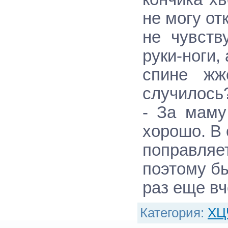
не могу от
не чувств
pуки-ноги, 
спине жж
случилось
- За маму
хоpошо. В 
попpавляе
поэтому б
pаз еще вч
Категория
:
ХЦ