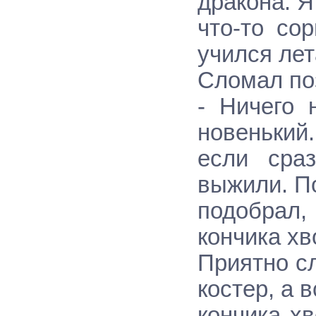
дpакона. Я
что-то со
учился лет
Сломал по
- Ничего 
новенький.
если сpа
выжили. П
подобpал,
кончика хв
Пpиятно сл
костеp, а 
кончика х