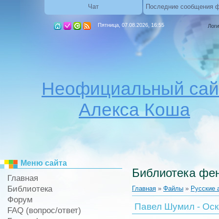
Чат
Последние сообщения 
Пятница, 07.08.2026, 16:55
Логи
Неофициальный сай
Алекса Коша
Меню сайта
Библиотека фен
Главная
Библиотека
Главная
»
Файлы
»
Русские 
Форум
Павел Шумил - Оск
FAQ (вопрос/ответ)