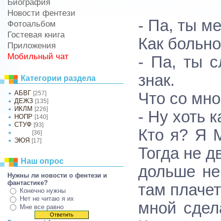
Биография
Новости фентези
- Па, ты 
Фотоальбом
Гостевая книга
Как больно
Приложения
Мобильный чат
- Па, ты 
знак.
Категории раздела
АБВГ
[257]
Что со мно
ДЕЖЗ
[135]
ИКЛМ
[226]
- Ну хоть к
НОПР
[140]
СТУФ
[93]
Кто я? Я 
[36]
ХЦЧШ
ЭЮЯ
[17]
Тогда не д
Наш опрос
дольше не
Нужны ли новости о фентези и
фантастике?
там плачет
Конечно нужны
Нет не читаю я их
мной сдел
Мне все равно