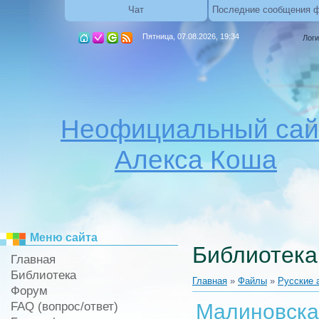
Чат
Последние сообщения 
Пятница, 07.08.2026, 19:34
Логи
Неофициальный сай
Алекса Коша
Меню сайта
Библиотека
Главная
Библиотека
Главная
»
Файлы
»
Русские 
Форум
FAQ (вопрос/ответ)
Малиновска