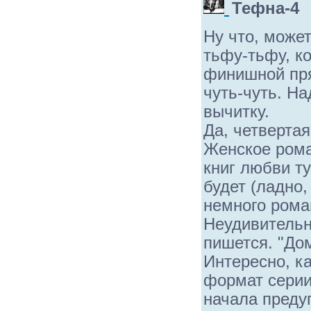
Тефна-4
Ну что, може
тьфу-тьфу, ко
финишной пря
чуть-чуть. На
вычитку.
Да, четвертая
Женское рома
книг любви ту
будет (ладно,
немного рома
Неудивительно
пишется. "Дом 
Интересно, ка
формат серии 
начала преду