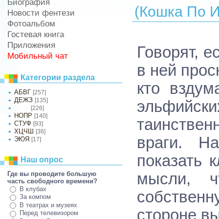
Биография
(Кошка По И
Новости фентези
Фотоальбом
Гостевая книга
Приложения
Говорят, е
Мобильный чат
в ней прос
Категории раздела
кто вздум
АБВГ
[257]
ДЕЖЗ
[135]
эльфийс
[226]
ИКЛМ
НОПР
[140]
таинствен
СТУФ
[93]
ХЦЧШ
[36]
враги. Н
ЭЮЯ
[17]
показать 
Наш опрос
Где вы проводите большую
мысли, ч
часть свободного времени?
В клубах
собственн
За компом
В театрах и музеях
стороне вы
Перед телевизором