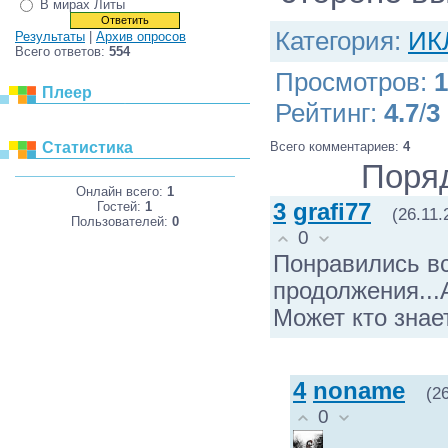
В мирах Литы
Категория
:
ИК
Результаты
|
Архив опросов
Всего ответов:
554
Просмотров
:
1
Плеер
Рейтинг
:
4.7
/
3
Всего комментариев
:
4
Статистика
Поря
Онлайн всего:
1
Гостей:
1
3
grafi77
(26.11.
Пользователей:
0
0
Понравились вс
продолжения...А
Может кто знае
4
noname
(2
0