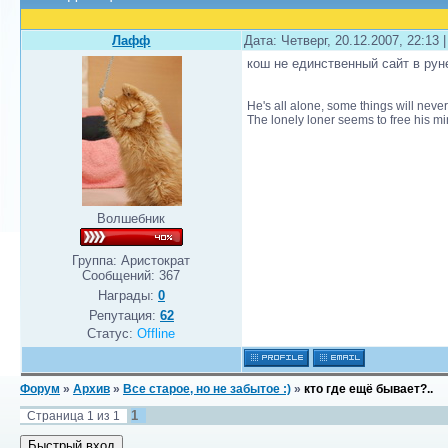
Лафф
Дата: Четверг, 20.12.2007, 22:13
кош не единственный сайт в руне
He's all alone, some things will neve
The lonely loner seems to free his min
Волшебник
Группа: Аристократ
Сообщений:
367
Награды:
0
Репутация:
62
Статус:
Offline
Форум
»
Архив
»
Все старое, но не забытое :)
»
кто где ещё бывает?..
1
Страница
1
из
1