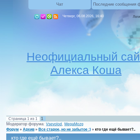
Чат
Последние сообщения 
Четверг, 06.08.2026, 16:40
Логи
Неофициальный сай
Алекса Коша
1
Страница
1
из
1
Модератор форума:
,
Vsevolod
MegaMozg
Форум
»
Архив
»
Все старое, но не забытое :)
»
кто где ещё бывает?..
кто где ещё бывает?..