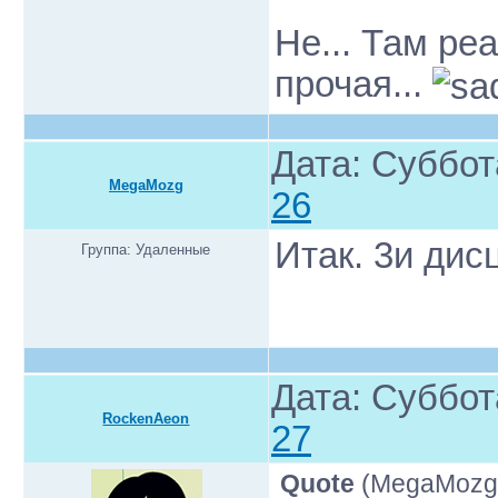
Не... Там ре
прочая...
Дата: Суббот
MegaMozg
26
Итак. 3и дис
Группа: Удаленные
Дата: Суббот
RockenAeon
27
Quote
(
MegaMozg