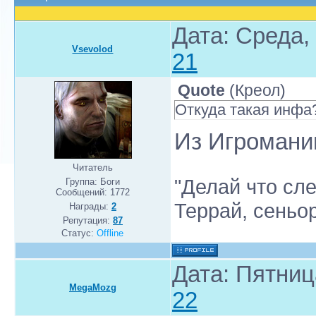
Дата: Среда,
Vsevolod
21
Quote
(
Креол
)
Откуда такая инфа
Из Игромани
Читатель
"Делай что сле
Группа: Боги
Сообщений:
1772
Террай, сеньо
Награды:
2
Репутация:
87
Статус:
Offline
Дата: Пятниц
MegaMozg
22