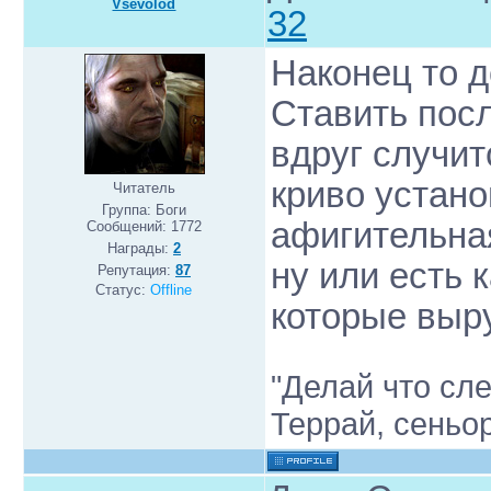
Vsevolod
32
Наконец то до
Ставить посл
вдруг случит
криво устано
Читатель
Группа: Боги
афигительна
Сообщений:
1772
Награды:
2
ну или есть 
Репутация:
87
Статус:
Offline
которые выру
"Делай что сле
Террай, сеньо