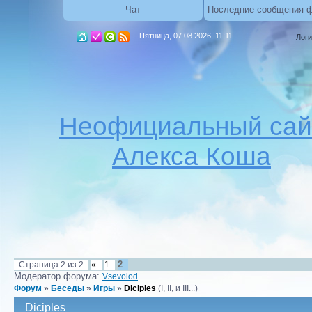
Чат
Последние сообщения 
Пятница, 07.08.2026, 11:11
Логи
Неофициальный сай
Алекса Коша
2
Страница
2
из
2
«
1
Модератор форума:
Vsevolod
Форум
»
Беседы
»
Игры
»
Diciples
(I, II, и III...)
Diciples