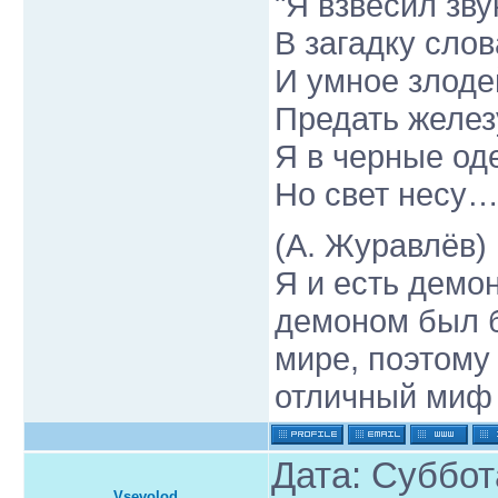
"Я взвесил зву
В загадку слов
И умное злоде
Предать железу
Я в черные од
Но свет несу…
(А. Журавлёв)
Я и есть демо
демоном был б
мире, поэтому
отличный миф
Дата: Суббот
Vsevolod