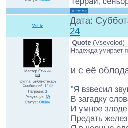
Террай, сеньо
Дата: Суббот
Vel_iz
24
Quote
(
Vsevolod
)
Надежда умирает п
и с её обло
Мастер Стихий
Группа: Библиотекарь
Сообщений:
1439
"Я взвесил зву
Награды:
1
В загадку слов
Репутация:
69
Статус:
Offline
И умное злоде
Предать железу
Я в черные од