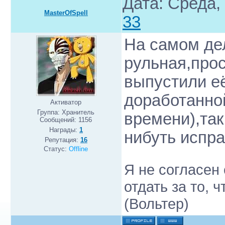
Дата: Среда,
MasterOfSpell
33
На самом де
рульная,прос
выпустили е
доработанно
Активатор
Группа: Хранитель
времени),та
Сообщений:
1156
Награды:
1
нибуть испра
Репутация:
16
Статус:
Offline
Я не согласен
отдать за то, 
(Вольтер)