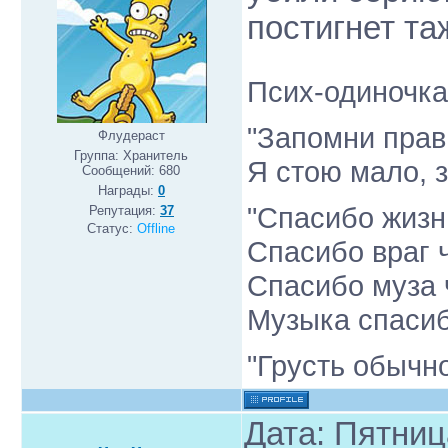
постигнет таж
Псих-одиночка
"Запомни прав
Флудераст
Группа: Хранитель
Я стою мало, з
Сообщений:
680
Награды:
0
"Спасибо жизн
Репутация:
37
Статус:
Offline
Спасибо враг 
Спасибо муза 
Музыка спасиб
"Грусть обычно
Дата: Пятниц