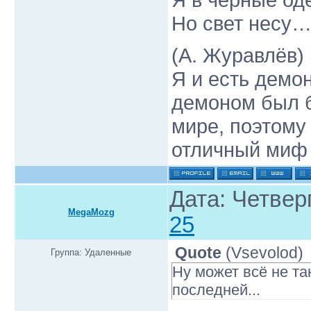
Но свет несу…
(А. Журавлёв)
Я и есть демо
демоном был б
мире, поэтому
отличный миф
Дата: Четверг
MegaMozg
25
Quote
(
Vsevolod
)
Группа: Удаленные
Ну может всё не т
последней...