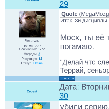
29
Quote
(
MegaMozg
Итак. 3и дисциплы
Мосх, ты её т
Читатель
погамаю.
Группа: Боги
Сообщений:
1772
Награды:
2
Репутация:
87
"Делай что сле
Статус:
Offline
Террай, сеньо
Дата: Вторни
Серый
30
убили серию.