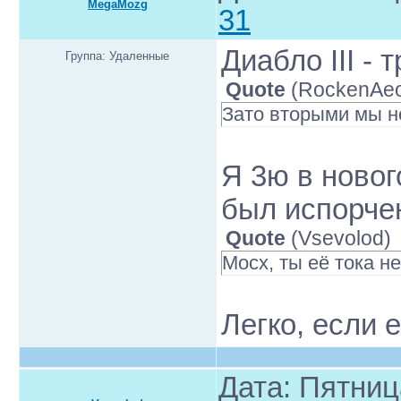
MegaMozg
31
Диабло III - 
Группа: Удаленные
Quote
(
RockenAe
Зато вторыми мы н
Я 3ю в новог
был испорчен
Quote
(
Vsevolod
)
Мосх, ты её тока не
Легко, если 
Дата: Пятниц