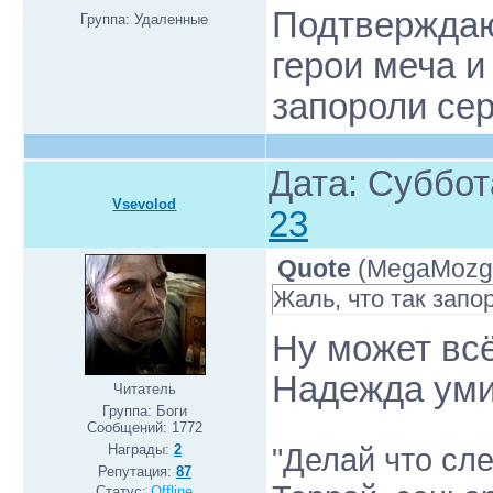
Подтверждаю
Группа: Удаленные
герои меча и 
запороли сер
Дата: Суббот
Vsevolod
23
Quote
(
MegaMozg
Жаль, что так запо
Ну может всё
Надежда уми
Читатель
Группа: Боги
Сообщений:
1772
"Делай что сле
Награды:
2
Репутация:
87
Статус:
Offline