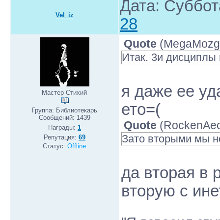
Дата: Суббот
Vel_iz
28
Quote
(
MegaMozg
Итак. 3и дисциплы
я даже ее уд
Мастер Стихий
ето=(
Группа: Библиотекарь
Сообщений:
1439
Quote
(
RockenAe
Награды:
1
Зато вторыми мы н
Репутация:
69
Статус:
Offline
да вторая в 
вторую с инет