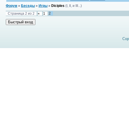
Форум
»
Беседы
»
Игры
»
Diciples
(I, II, и III...)
2
Страница
2
из
2
«
1
Cop