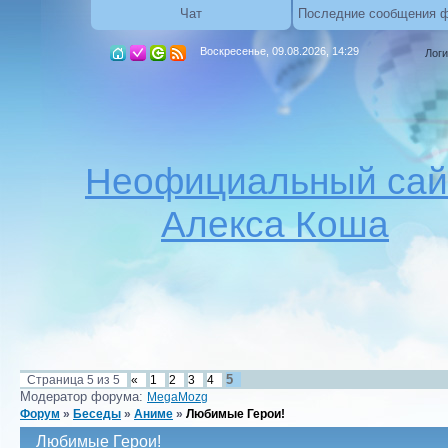
Чат
Последние сообщения 
Воскресенье, 09.08.2026, 14:29
Логи
Неофициальный сай
Алекса Коша
5
Страница
5
из
5
«
1
2
3
4
Модератор форума:
MegaMozg
Форум
»
Беседы
»
Аниме
»
Любимые Герои!
Любимые Герои!