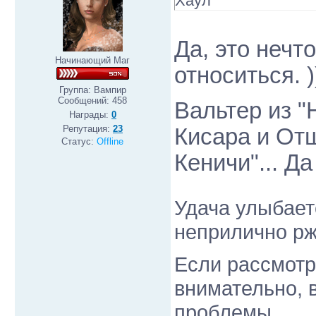
Хаул
Да, это нечт
Начинающий Маг
относиться. ))
Группа: Вампир
Сообщений:
458
Вальтер из "H
Награды:
0
Репутация:
23
Кисара и От
Статус:
Offline
Кеничи"... Д
Удача улыбает
неприлично рж
Если рассмотр
внимательно, в
проблемы.