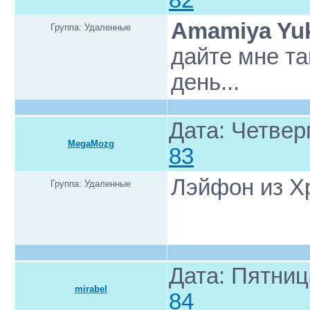
82
Amamiya Yu
Группа: Удаленные
дайте мне т
день...
Дата: Четверг
MegaMozg
83
Лэйфон из Х
Группа: Удаленные
Дата: Пятниц
mirabel
84