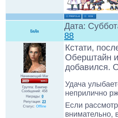
Дата: Суббот
БеДа
88
Кстати, посл
Оберштайн из
добавился. 
Начинающий Маг
Удача улыбает
Группа: Вампир
неприлично рж
Сообщений:
458
Награды:
0
Репутация:
23
Если рассмотр
Статус:
Offline
внимательно, в