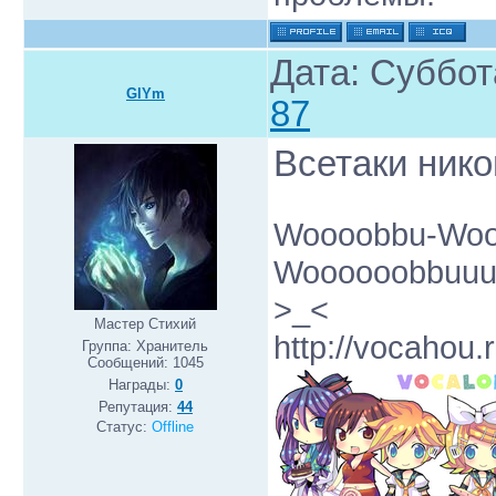
Дата: Суббот
GlYm
87
Всетаки нико
Woooobbu-Woo
Woooooobbuuuff
>_<
Мастер Стихий
http://vocahou.r
Группа: Хранитель
Сообщений:
1045
Награды:
0
Репутация:
44
Статус:
Offline