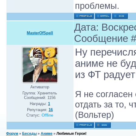
проблемы.
Дата: Воскрес
MasterOfSpell
Сообщение 
Ну перечисл
аниме не буд
из ФТ радует
Активатор
Я не согласен
Группа: Хранитель
Сообщений:
1156
отдать за то, 
Награды:
1
Репутация:
16
(Вольтер)
Статус:
Offline
Форум
»
Беседы
»
Аниме
»
Любимые Герои!