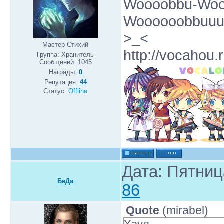
Woooobbu-Woo
Woooooobbuuuff
>_<
Мастер Стихий
http://vocahou.r
Группа: Хранитель
Сообщений:
1045
Награды:
0
Репутация:
44
Статус:
Offline
Дата: Пятниц
БеДа
86
Quote
(
mirabel
)