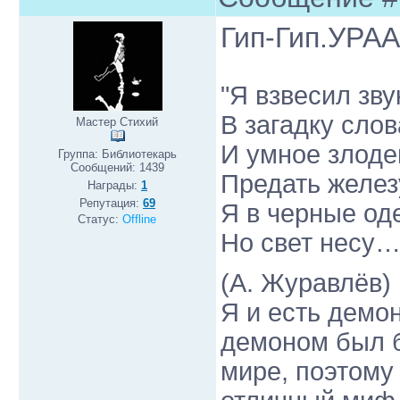
Гип-Гип.УРА
"Я взвесил зву
В загадку слов
Мастер Стихий
И умное злоде
Группа: Библиотекарь
Сообщений:
1439
Предать железу
Награды:
1
Репутация:
69
Я в черные од
Статус:
Offline
Но свет несу…
(А. Журавлёв)
Я и есть демо
демоном был б
мире, поэтому