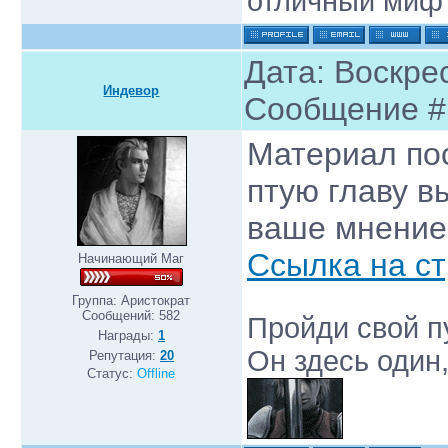
отличный миф
Дата: Воскрес
Индевор
Сообщение 
Материал пос
птую главу в
ваше мнение
Ссылка на с
Начинающий Маг
Группа: Аристократ
Сообщений:
582
Пройди свой пу
Награды:
1
Он здесь один,
Репутация:
20
Статус:
Offline