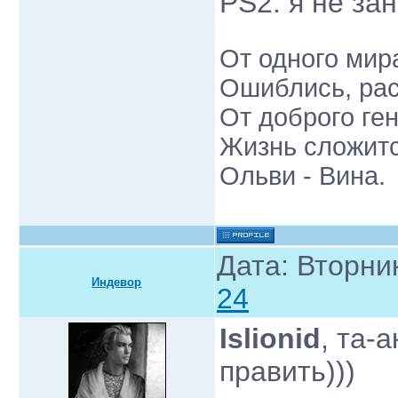
PS2: я не зан
От одного мир
Ошиблись, рас
От доброго ген
Жизнь сложится
Ольви - Вина.
Дата: Вторник
Индевор
24
Islionid
, та-
править)))