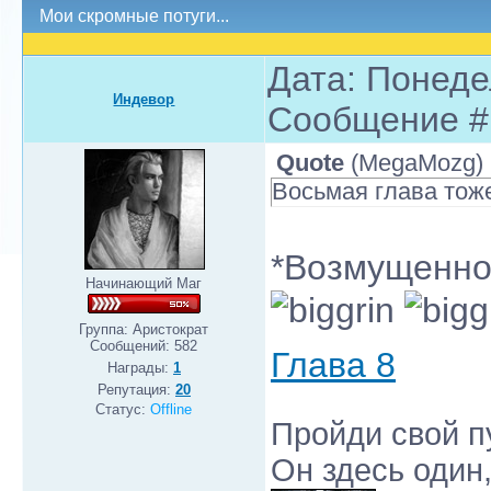
Мои скромные потуги...
Дата: Понедел
Индевор
Сообщение 
Quote
(
MegaMozg
)
Восьмая глава тож
*Возмущенно*
Начинающий Маг
Группа: Аристократ
Сообщений:
582
Глава 8
Награды:
1
Репутация:
20
Статус:
Offline
Пройди свой пу
Он здесь один,