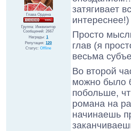
затягивает в
Глава Ордена
интереснее!)
Группа: Инквизитор
Сообщений:
2667
Просто мысли
Награды:
1
глав (я прост
Репутация:
120
Статус:
Offline
весьма субъе
Во второй ча
можно было б
побольше, ч
романа на ра
начинаешь пр
заканчивае