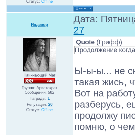
Статус:
Offline
Дата: Пятниц
Индевор
27
Quote
(
Грифф
)
Продолжение когда?
Ы-ы-ы... не 
Начинающий Маг
такая жись, ч
Группа: Аристократ
Вот на работ
Сообщений:
582
Награды:
1
разберусь, е
Репутация:
20
Статус:
Offline
продолжу пис
помню, о чем