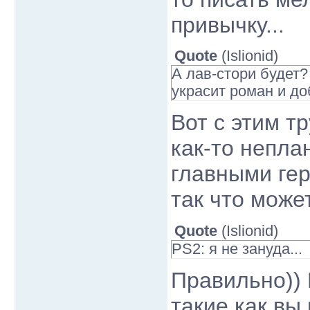
привычку...
Quote
(
Islionid
)
А лав-стори будет?
украсит роман и до
Вот с этим тр
как-то неплан
главными гер
так что може
Quote
(
Islionid
)
PS2: я не зануда...
Правильно)) 
такие как вы