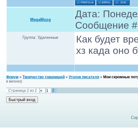
Дата: Понедел
MegaMozg
Сообщение 
Как будет вр
Группа: Удаленные
хз када оно бу
Форум
»
Творчество товарищей
»
Уголок писателя
»
Мои скромные потуг
в жизни))
2
Страница
2
из
2
«
1
Cop