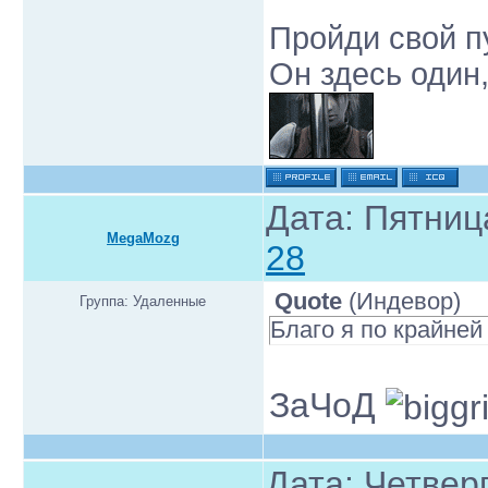
Пройди свой пу
Он здесь один,
Дата: Пятниц
MegaMozg
28
Quote
(
Индевор
)
Группа: Удаленные
Благо я по крайней
ЗаЧоД
Дата: Четверг