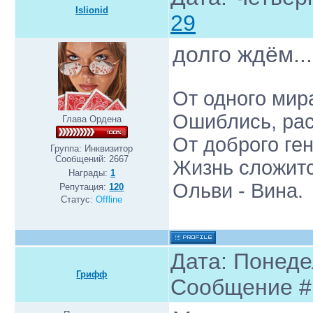
Islionid
29
долго ждём..
От одного мир
Ошиблись, рас
Глава Ордена
От доброго ген
Группа: Инквизитор
Сообщений:
2667
Жизнь сложится
Награды:
1
Ольви - Вина.
Репутация:
120
Статус:
Offline
Дата: Понедел
Грифф
Сообщение 