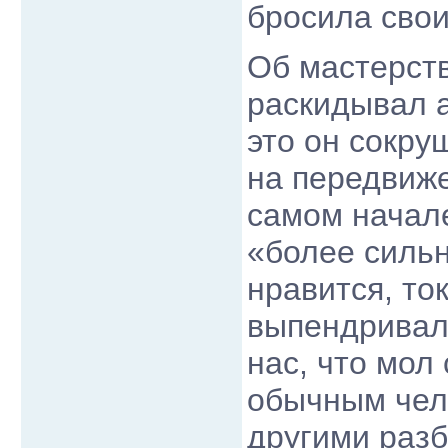
бросила свои
Об мастерств
раскидывал а
это он сокру
на передвиж
самом начал
«более силь
нравится, то
выпендривал
нас, что мол
обычным чело
другими разб