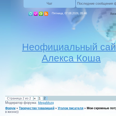
Чат
Последние сообщения 
Пятница, 07.08.2026, 05:46
Логи
Неофициальный сай
Алекса Коша
2
Страница
2
из
2
«
1
Модератор форума:
MegaMozg
Форум
»
Творчество товарищей
»
Уголок писателя
»
Мои скромные потуг
в жизни))