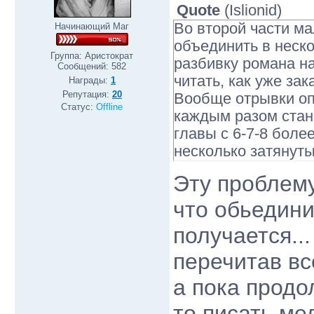
Quote
(
Islionid
)
Во второй части м
Начинающий Маг
объединить в неск
Группа: Аристократ
разбивку романа на
Сообщений:
582
читать, как уже з
Награды:
1
Репутация:
20
Вообще отрывки оп
Статус:
Offline
каждым разом стан
главы с 6-7-8 боле
несколько затянуты
Эту проблему
что обьедини
получается..
перечитав вс
а пока продо
то писать ме