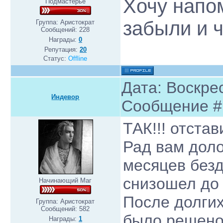
Хочу напо
Подмастерье
забыли и ч
Группа: Аристократ
Сообщений:
228
Награды:
0
Репутация:
20
Статус:
Offline
Дата: Воскрес
Индевор
Сообщение 
ТАК!!! отста
Рад вам доло
месяцев безд
снизошел до 
Начинающий Маг
После долги
Группа: Аристократ
Сообщений:
582
было решено 
Награды:
1