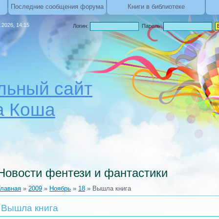
Последние сообщения форума
Книги в библиотеке
.2026, 14:15
Логин:
Пароль:
ьный сайт
а Коша
Новости фентези и фантастики
Главная
»
2009
»
Ноябрь
»
18
» Вышла книга
Вышла книга