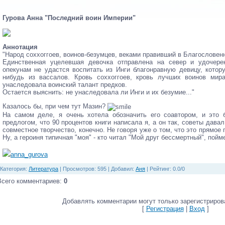
Гурова Анна "Последний воин Империи"
Аннотация
"Народ соххоггоев, воинов-безумцев, веками правивший в Благословен
Единственная уцелевшая девочка отправлена на север и удочер
опекунам не удастся воспитать из Инги благонравную девицу, котор
нибудь из вассалов. Кровь соххоггоев, кровь лучших воинов мир
унаследовала воинский талант предков.
Остается выяснить: не унаследовала ли Инги и их безумие..."
Казалось бы, при чем тут Мазин?
На самом деле, я очень хотела обозначить его соавтором, и это 
предлогом, что 90 процентов книги написала я, а он так, советы дава
совместное творчество, конечно. Не говоря уже о том, что это прямое
Ну, а героиня типичная "моя" - кто читал "Мой друг бессмертный", пойм
anna_gurova
Категория
:
Литература
|
Просмотров
: 595 |
Добавил
:
Аня
|
Рейтинг
:
0.0
/
0
Всего комментариев
:
0
Добавлять комментарии могут только зарегистриров
[
Регистрация
|
Вход
]