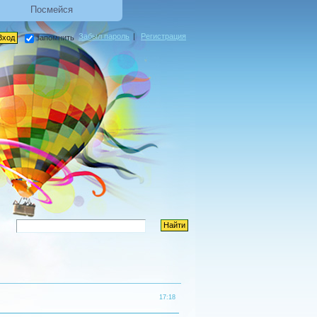
Посмейся
Забыл пароль
|
Регистрация
запомнить
17:18