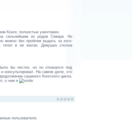
ном Конге, полностью уничтожен.
ена сильнейшим из родов Севера. Но
ую можно без проблем выдать за кого-
а течет в ее жилах. Девушка сполна
было бы честно, но он отказался под
л и консультировал. На самом деле, это
 продолжение сашиного Конгского цикла.
ет, о чем я
анные пользователи.