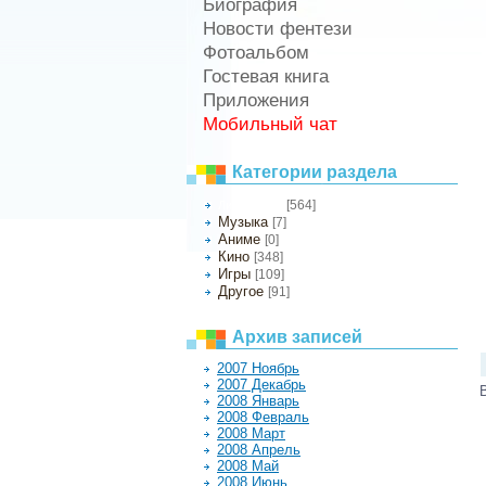
Биография
Новости фентези
Фотоальбом
Гостевая книга
Приложения
Мобильный чат
Категории раздела
[564]
Литература
Музыка
[7]
Аниме
[0]
Кино
[348]
Игры
[109]
Другое
[91]
Архив записей
2007 Ноябрь
2007 Декабрь
2008 Январь
2008 Февраль
2008 Март
2008 Апрель
2008 Май
2008 Июнь