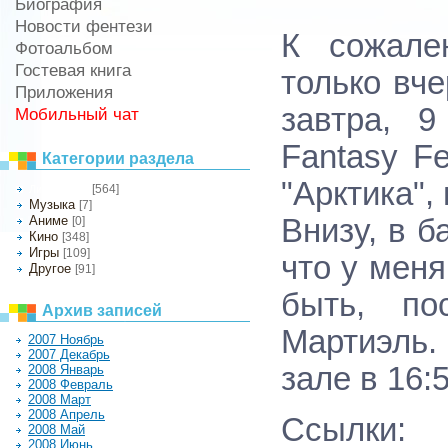
Биография
Новости фентези
К сожале
Фотоальбом
Гостевая книга
только вч
Приложения
завтра, 9
Мобильный чат
Fantasy Fe
Категории раздела
"Арктика",
[564]
Литература
Музыка
[7]
Аниме
Внизу, в б
[0]
Кино
[348]
Игры
[109]
что у меня
Другое
[91]
быть, по
Архив записей
Мартиэль.
2007 Ноябрь
2007 Декабрь
зале в 16:5
2008 Январь
2008 Февраль
2008 Март
2008 Апрель
Ссылки:
2008 Май
2008 Июнь