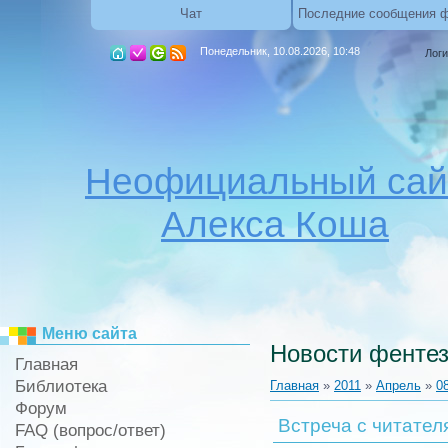
Чат
Последние сообщения 
Понедельник, 10.08.2026, 10:48
Логи
Неофициальный сай
Алекса Коша
Меню сайта
Новости фентез
Главная
Библиотека
Главная
»
2011
»
Апрель
»
0
Форум
Встреча с читател
FAQ (вопрос/ответ)