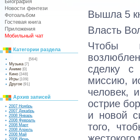
Биография
Новости фентези
Вышла 5 к
Фотоальбом
Гостевая книга
Власть Во
Приложения
Мобильный чат
Чтобы в
Категории раздела
возлюбле
[564]
Литература
Музыка
[7]
сделку с
Аниме
[0]
Кино
[348]
миссию, и
Игры
[109]
Другое
[91]
человек, 
Архив записей
острие бо
2007 Ноябрь
2007 Декабрь
и новой с
2008 Январь
2008 Февраль
того, что
2008 Март
2008 Апрель
2008 Май
жестокого 
2008 Июнь