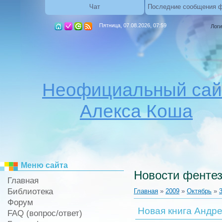
Чат
Последние сообщения 
Пятница, 07.08.2026, 07:59
Логи
Неофициальный сай
Алекса Коша
Меню сайта
Новости фентез
Главная
Библиотека
Главная
»
2009
»
Октябрь
»
Форум
Новая книга Андр
FAQ (вопрос/ответ)