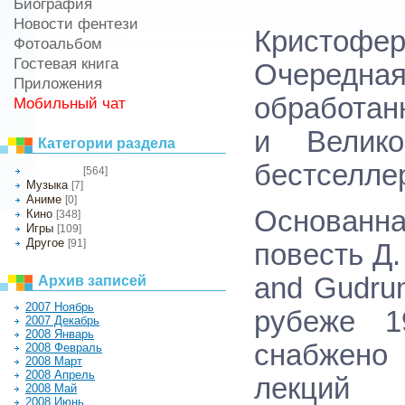
Биография
Новости фентези
Кристофе
Фотоальбом
Гостевая книга
Очередная
Приложения
обработан
Мобильный чат
и Велико
Категории раздела
бестселле
[564]
Литература
Музыка
[7]
Аниме
[0]
Основанн
Кино
[348]
Игры
[109]
Другое
[91]
повесть Д.
and Gudru
Архив записей
2007 Ноябрь
рубеже 1
2007 Декабрь
2008 Январь
снабжено
2008 Февраль
2008 Март
2008 Апрель
лекций 
2008 Май
2008 Июнь