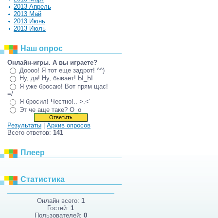
2013 Апрель
2013 Май
2013 Июнь
2013 Июль
Наш опрос
Онлайн-игры. А вы играете?
Доооо! Я тот еще задрот! ^^)
Ну, да! Ну, бывает! Ы_Ы
Я уже бросаю! Вот прям щас!
=/
Я бросил! Честно!.. >.<'
Эт че аще таке? О_о
Результаты
|
Архив опросов
Всего ответов:
141
Плеер
Статистика
Онлайн всего:
1
Гостей:
1
Пользователей:
0