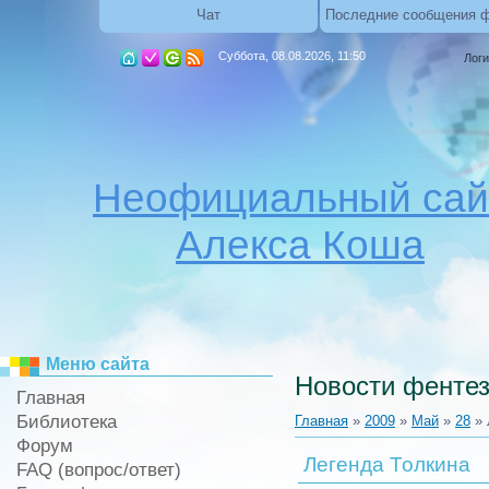
Чат
Последние сообщения 
Суббота, 08.08.2026, 11:50
Логи
Неофициальный сай
Алекса Коша
Меню сайта
Новости фентез
Главная
Библиотека
Главная
»
2009
»
Май
»
28
» 
Форум
Легенда Толкина
FAQ (вопрос/ответ)