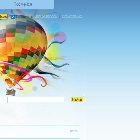
Посмейся
Забыл пароль
|
Регистрация
запомнить
08:25