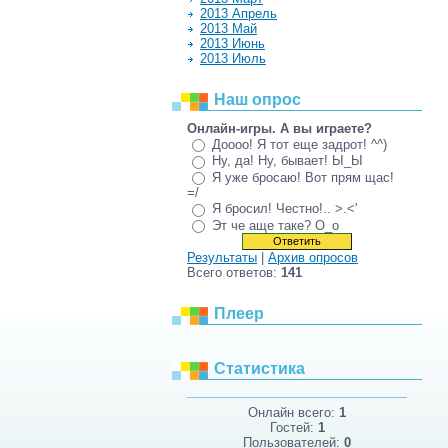
2013 Апрель
2013 Май
2013 Июнь
2013 Июль
Наш опрос
Онлайн-игры. А вы играете?
Доооо! Я тот еще задрот! ^^)
Ну, да! Ну, бывает! Ы_Ы
Я уже бросаю! Вот прям щас!
=/
Я бросил! Честно!.. >.<'
Эт че аще таке? О_о
Результаты
|
Архив опросов
Всего ответов:
141
Плеер
Статистика
Онлайн всего:
1
Гостей:
1
Пользователей:
0