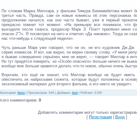
По словам Марка Миллара, у фильма Тимура Бекмамбетова может бы
третья часть. Правда, сам он новые комиксы об этих персонажах б
продолжении начался, как оно часто бывает, уже в первый прокатн
прекрасно помнит тот момент: «На премьере все понимали, что ф
выходили после сеанса, продюсер Марк Э. Платт приобнял меня со
опасен 2”?». Я посмотрел на него и ответил «Да никаких». Тогда он ск
нас что-нибудь к следующей неделе».
Чуть раньше Марк уже говорил, что ни он, ни его художник Дж.Дж.
серию комиксов. И вот, как видно, он верен своему слову. «У меня ре
я бываю совершенно серьёзен, мне не верят, — говорит Миллар в ин
Но тут придётся поверить: из «Особо опасного» больше ничего не выж
вообще мне больше нравится делать что-то новое, обычно очень быстр
Впрочем, это ещё не значит, что Миллар вообще не будет иметь 
обеспечить их набросками сюжета, которые будут положены в основ
эксклюзивный материал для второго фильма, и его никто не увидит».
Категория
:
Кино
|
Просмотров
: 544 |
Добавил
:
Аня
|
Рейтинг
:
0.0
/
0
Всего комментариев
:
0
Добавлять комментарии могут только зарегистриров
[
Регистрация
|
Вход
]