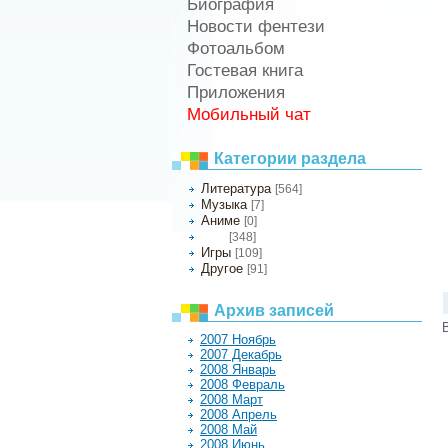
Биография
Новости фентези
Фотоальбом
Гостевая книга
Приложения
Мобильный чат
Категории раздела
Литература
[564]
Музыка
[7]
Аниме
[0]
[348]
Кино
Игры
[109]
Другое
[91]
Архив записей
2007 Ноябрь
2007 Декабрь
2008 Январь
2008 Февраль
2008 Март
2008 Апрель
2008 Май
2008 Июнь