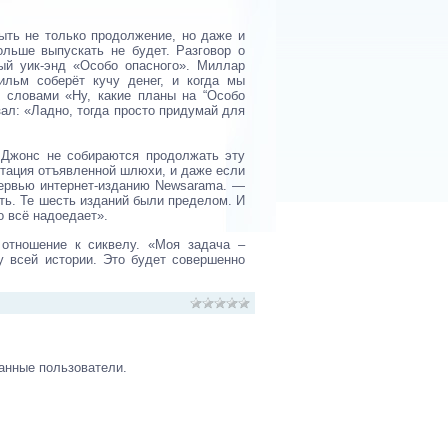
ть не только продолжение, но даже и
ольше выпускать не будет. Разговор о
ый уик-энд «Особо опасного». Миллар
ильм соберёт кучу денег, и когда мы
 словами «Ну, какие планы на “Особо
азал: «Ладно, тогда просто придумай для
 Джонс не собираются продолжать эту
путация отъявленной шлюхи, и даже если
тервью интернет-изданию Newsarama. —
ать. Те шесть изданий были пределом. И
о всё надоедает».
отношение к сиквелу. «Моя задача –
у всей истории. Это будет совершенно
анные пользователи.