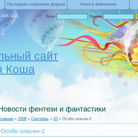
Последние сообщения форума
Книги в библиотеке
.2026, 12:21
Логин:
Пароль:
ьный сайт
а Коша
Новости фентези и фантастики
Главная
»
2008
»
Сентябрь
»
03
» Особо опасен-2
Особо опасен-2