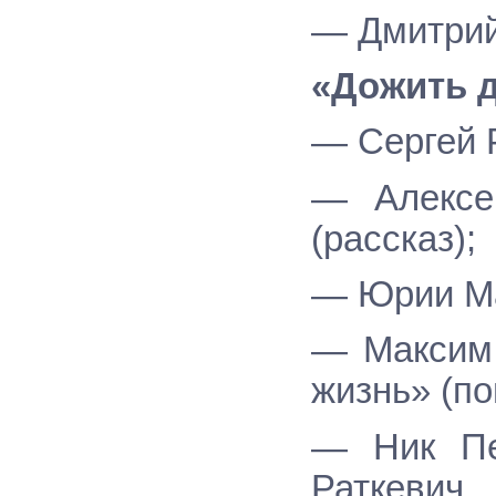
— Дмитрий
«Дожить 
— Сергей 
— Алексе
(рассказ);
— Юрии Ма
— Максим
жизнь» (по
— Ник Пе
Раткеви