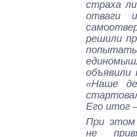
страха л
отваги и
самоотв
решили пр
попыт
единомыш
объявили 
«Наше де
стартова
Его итог 
При этом
не прив