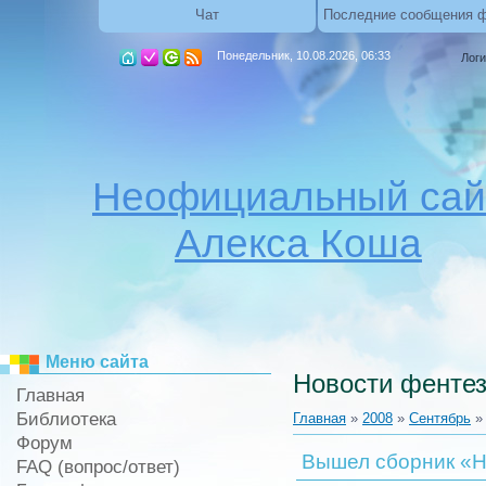
Чат
Последние сообщения 
Понедельник, 10.08.2026, 06:33
Логи
Неофициальный сай
Алекса Коша
Меню сайта
Новости фентез
Главная
Библиотека
Главная
»
2008
»
Сентябрь
»
Форум
Вышел сборник «Н
FAQ (вопрос/ответ)