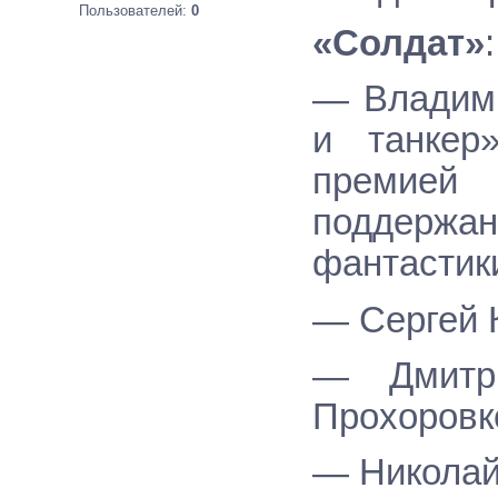
Пользователей:
0
«Солдат»
:
— Владими
и танкер
премией
поддержа
фантастики
— Сергей К
— Дмитри
Прохоровко
— Николай 