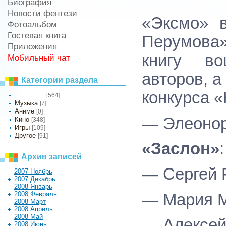
Биография
Новости фентези
«Эксмо» 
Фотоальбом
Гостевая книга
Перумова»
Приложения
книгу во
Мобильный чат
авторов, а
Категории раздела
конкурса 
[564]
Литература
Музыка
[7]
Аниме
[0]
— Элеонор
Кино
[348]
Игры
[109]
Другое
[91]
«Заслон»
:
Архив записей
— Сергей Р
2007 Ноябрь
2007 Декабрь
2008 Январь
2008 Февраль
— Мария М
2008 Март
2008 Апрель
2008 Май
— Алексей
2008 Июнь