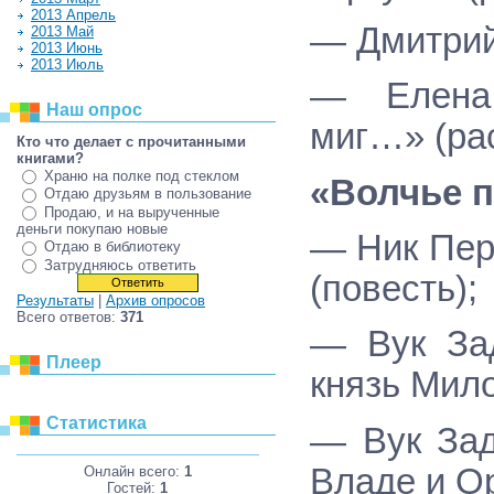
2013 Апрель
— Дмитрий
2013 Май
2013 Июнь
2013 Июль
— Елена 
Наш опрос
миг…» (рас
Кто что делает с прочитанными
книгами?
Храню на полке под стеклом
«Волчье 
Отдаю друзьям в пользование
Продаю, и на вырученные
деньги покупаю новые
— Ник Пер
Отдаю в библиотеку
Затрудняюсь ответить
(повесть);
Результаты
|
Архив опросов
Всего ответов:
371
— Вук Зад
Плеер
князь Мил
Статистика
— Вук Зад
Владе и Ор
Онлайн всего:
1
Гостей:
1