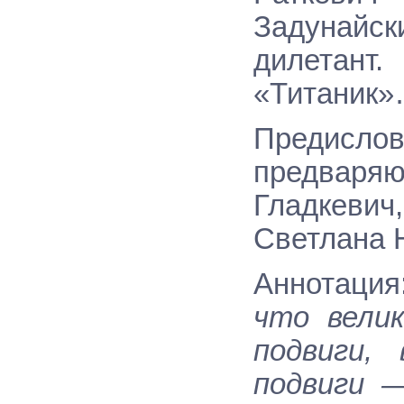
Задунайс
дилетант
«Титаник»
Предисло
предваряю
Гладкевич
Светлана 
Аннотация
что вели
подвиги,
подвиги 