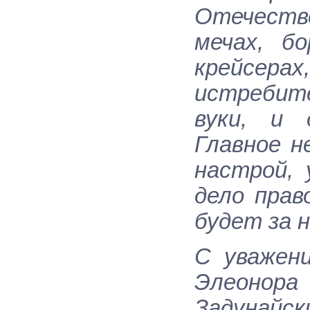
Отечестве
мечах, б
крейсер
истребите
вуки, и 
Главное н
настрой,
дело прав
будет за 
С уважен
Элеонор
Задунайск