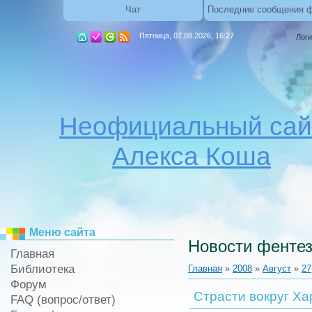
Чат
Последние сообщения 
Пятница, 07.08.2026, 16:27
Логи
Неофициальный сай
Алекса Коша
Меню сайта
Новости фентез
Главная
Библиотека
Главная
»
2008
»
Август
»
27
Форум
Страсти вокруг Ха
FAQ (вопрос/ответ)