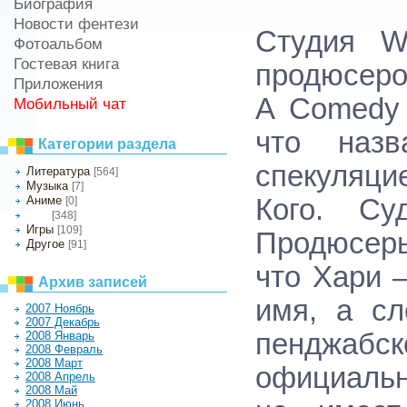
Биография
Новости фентези
Студия W
Фотоальбом
Гостевая книга
продюсеров
Приложения
A Comedy 
Мобильный чат
что назв
Категории раздела
спекуляци
Литература
[564]
Музыка
[7]
Аниме
Кого. Су
[0]
[348]
Кино
Игры
[109]
Продюсер
Другое
[91]
что Хари 
Архив записей
имя, а сл
2007 Ноябрь
2007 Декабрь
пенджабс
2008 Январь
2008 Февраль
2008 Март
официальн
2008 Апрель
2008 Май
2008 Июнь