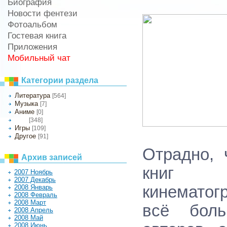
Биография
Новости фентези
Фотоальбом
Гостевая книга
Приложения
Мобильный чат
Категории раздела
Литература
[564]
Музыка
[7]
Аниме
[0]
[348]
Кино
Игры
[109]
Другое
[91]
Отрадно, 
Архив записей
книг э
2007 Ноябрь
2007 Декабрь
кинематог
2008 Январь
2008 Февраль
2008 Март
всё боль
2008 Апрель
2008 Май
2008 Июнь