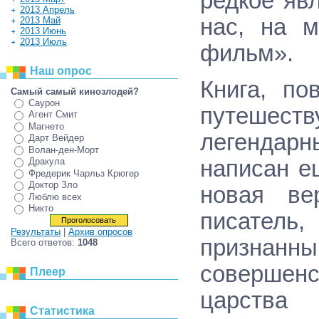
редкое яв
2013 Апрель
нас, на м
2013 Май
2013 Июнь
2013 Июль
фильм».
Наш опрос
Книга, по
Самый самый кинозлодей?
Саурон
путешеств
Агент Смит
Магнето
легендарн
Дарт Вейдер
Волан-ден-Морт
написан е
Дракула
Фредерик Чарльз Крюгер
Доктор Зло
новая ве
Люблю всех
Никто
писател
Результаты
|
Архив опросов
признанн
Всего ответов:
1048
совершен
Плеер
царства
Статистика