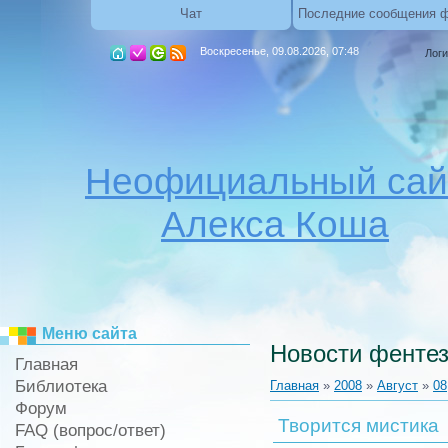
Чат
Последние сообщения 
Воскресенье, 09.08.2026, 07:48
Логи
Неофициальный сай
Алекса Коша
Меню сайта
Новости фентез
Главная
Библиотека
Главная
»
2008
»
Август
»
08
Форум
Творится мистика
FAQ (вопрос/ответ)