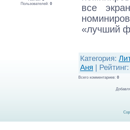
Пользователей:
0
все экра
номиниро
«лучший ф
Категория
:
Ли
Аня
|
Рейтинг
Всего комментариев
:
0
Добавля
Cop