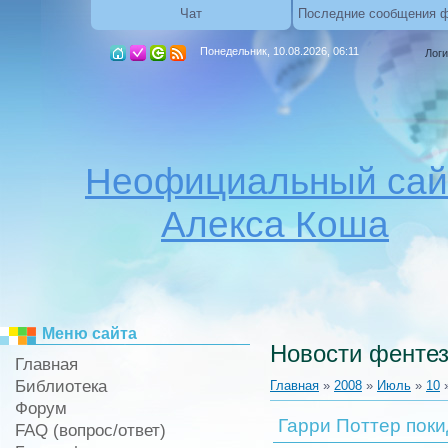
Чат
Последние сообщения 
Понедельник, 10.08.2026, 06:11
Логи
Неофициальный сай
Алекса Коша
Меню сайта
Новости фентез
Главная
Библиотека
Главная
»
2008
»
Июль
»
10
»
Форум
Гарри Поттер поки
FAQ (вопрос/ответ)