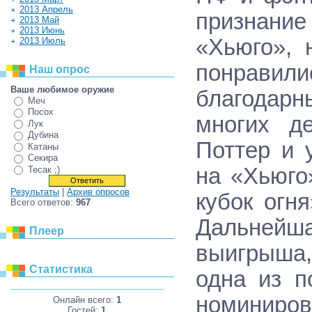
2013 Апрель
признание
2013 Май
2013 Июнь
«Хьюго», 
2013 Июль
понравил
Наш опрос
Ваше любимое оружие
благодарны
Меч
Посох
многих д
Лук
Дубина
Поттер и 
Катаны
Секира
на «Хьюго
Тесак ;)
Результаты
|
Архив опросов
кубок огн
Всего ответов:
967
Дальнейша
Плеер
выигрыша,
Статистика
одна из п
номиниров
Онлайн всего:
1
Гостей:
1