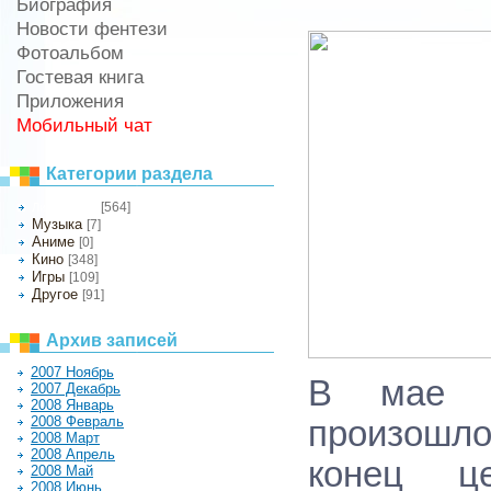
Биография
Новости фентези
Фотоальбом
Гостевая книга
Приложения
Мобильный чат
Категории раздела
[564]
Литература
Музыка
[7]
Аниме
[0]
Кино
[348]
Игры
[109]
Другое
[91]
Архив записей
2007 Ноябрь
В мае 2
2007 Декабрь
2008 Январь
2008 Февраль
произошло
2008 Март
2008 Апрель
конец ц
2008 Май
2008 Июнь