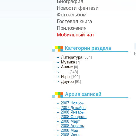
Биография
Новости фентези
Фотоальбом
Гостевая книга
Приложения
Мобильный чат
Категории раздела
Литература
[564]
Музыка
[7]
Аниме
[0]
[348]
Кино
Игры
[109]
Другое
[91]
Архив записей
2007 Ноябрь
2007 Декабрь
2008 Январь
2008 Февраль
2008 Март
2008 Апрель
2008 Май
2008 Июнь