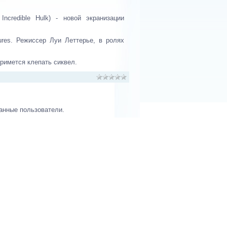
ncredible Hulk) - новой экранизации
ctures. Режиссер Луи Леттерье, в ролях
примется клепать сиквел.
анные пользователи.