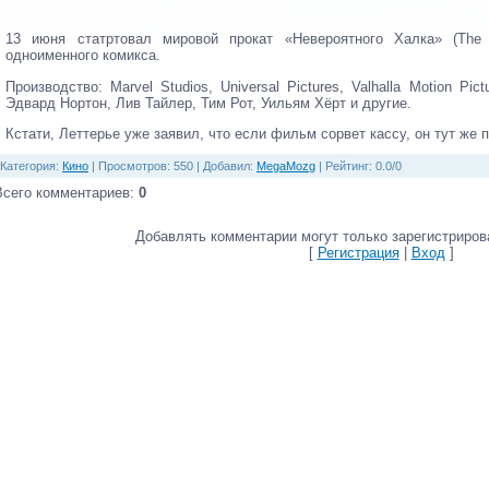
13 июня статртовал мировой прокат «Невероятного Халка» (The I
одноименного комикса.
Производство: Marvel Studios, Universal Pictures, Valhalla Motion Pi
Эдвард Нортон, Лив Тайлер, Тим Рот, Уильям Хёрт и другие.
Кстати, Леттерье уже заявил, что если фильм сорвет кассу, он тут же 
Категория
:
Кино
|
Просмотров
: 550 |
Добавил
:
MegaMozg
|
Рейтинг
:
0.0
/
0
Всего комментариев
:
0
Добавлять комментарии могут только зарегистриров
[
Регистрация
|
Вход
]