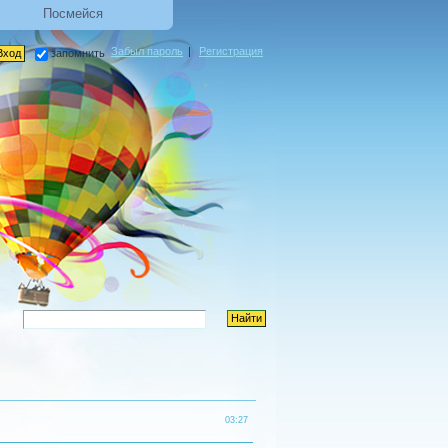
Посмейся
Забыл пароль
|
Регистрация
запомнить
03:27