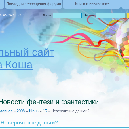
Последние сообщения форума
Книги в библиотеке
9.08.2026, 12:07
Логин:
Пароль:
ьный сайт
а Коша
Новости фентези и фантастики
Главная
»
2008
»
Июнь
»
15
» Невероятные деньги?
Невероятные деньги?