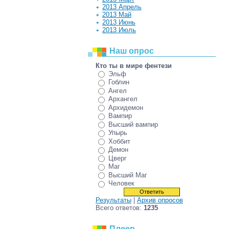
2013 Апрель
2013 Май
2013 Июнь
2013 Июль
Наш опрос
Кто ты в мире фентези
Эльф
Гоблин
Ангел
Архангел
Архидемон
Вампир
Высший вампир
Упырь
Хоббит
Демон
Цверг
Маг
Высший Маг
Человек
Результаты
|
Архив опросов
Всего ответов:
1235
Плеер