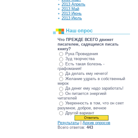
2013 Апрель
2013 Май
2013 Июнь
2013 Июль
Наш опрос
Что ПРЕЖДЕ ВСЕГО движет
писателем, садящимся писать
книгу?
Рука Провидения
Зуд творчества
Есть такая болезнь -
графомания!
Да делать ему нечего!
Желание удрать в собственный
мирок
Да денег ему надо заработать!
Он питается энергией
читателей
Уверенность в том, что он сеет
разумное, доброе, вечное
Другой вариант
Результаты
|
Архив опросов
Всего ответов:
443