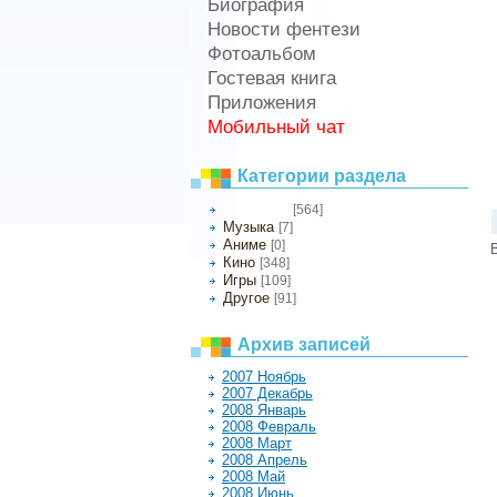
Биография
Новости фентези
Фотоальбом
Гостевая книга
Приложения
Мобильный чат
Категории раздела
[564]
Литература
Музыка
[7]
Аниме
[0]
Кино
[348]
Игры
[109]
Другое
[91]
Архив записей
2007 Ноябрь
2007 Декабрь
2008 Январь
2008 Февраль
2008 Март
2008 Апрель
2008 Май
2008 Июнь