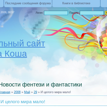
Последние сообщения форума
Книги в библиотеке
.2026, 00:57
Логин:
Пароль:
ьный сайт
а Коша
Новости фентези и фантастики
Главная
»
2008
»
Май
»
29
» И целого мира мало!
И целого мира мало!