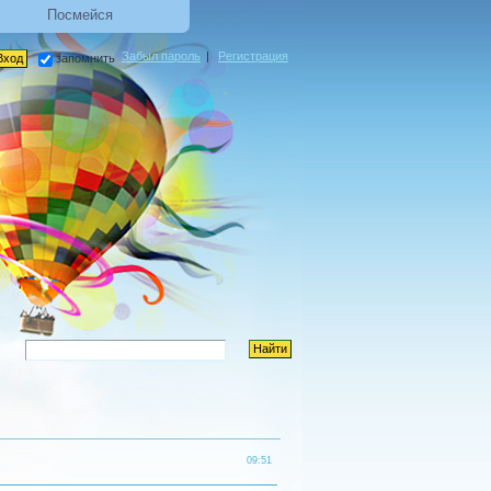
Посмейся
Забыл пароль
|
Регистрация
запомнить
09:51