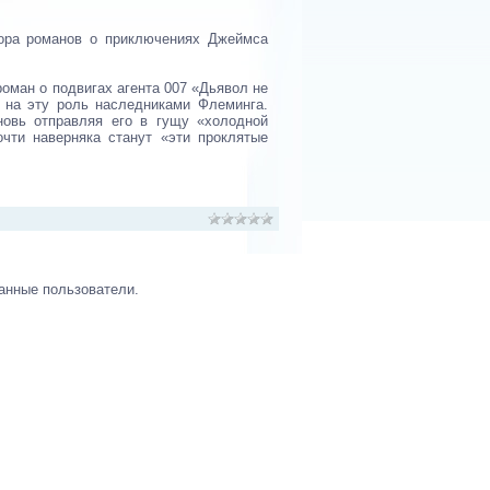
тора романов о приключениях Джеймса
роман о подвигах агента 007 «Дьявол не
 на эту роль наследниками Флеминга.
овь отправляя его в гущу «холодной
чти наверняка станут «эти проклятые
анные пользователи.