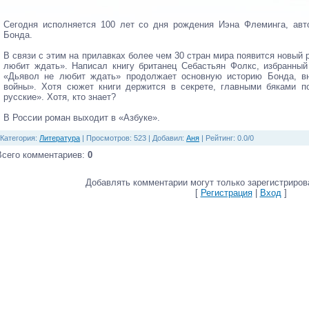
Сегодня исполняется 100 лет со дня рождения Иэна Флеминга, ав
Бонда.
В связи с этим на прилавках более чем 30 стран мира появится новый 
любит ждать». Написал книгу британец Себастьян Фолкс, избранный
«Дьявол не любит ждать» продолжает основную историю Бонда, вн
войны». Хотя сюжет книги держится в секрете, главными бяками по
русские». Хотя, кто знает?
В России роман выходит в «Азбуке».
Категория
:
Литература
|
Просмотров
: 523 |
Добавил
:
Аня
|
Рейтинг
:
0.0
/
0
Всего комментариев
:
0
Добавлять комментарии могут только зарегистриров
[
Регистрация
|
Вход
]