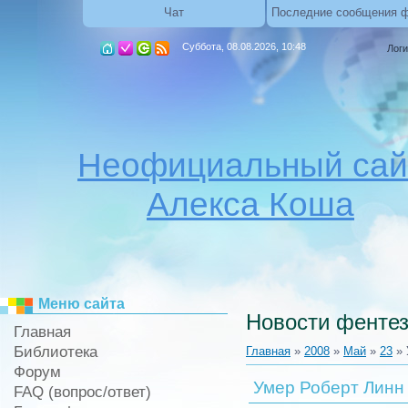
Чат
Последние сообщения 
Суббота, 08.08.2026, 10:48
Логи
Неофициальный сай
Алекса Коша
Меню сайта
Новости фентез
Главная
Библиотека
Главная
»
2008
»
Май
»
23
» 
Форум
Умер Роберт Линн
FAQ (вопрос/ответ)