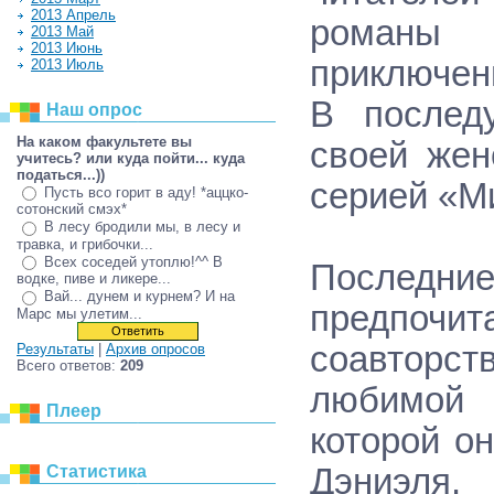
2013 Апрель
романы
2013 Май
2013 Июнь
приключен
2013 Июль
В послед
Наш опрос
На каком факультете вы
своей жен
учитесь? или куда пойти... куда
податься...))
серией «Ми
Пусть всо горит в аду! *аццко-
сотонский смэх*
В лесу бродили мы, в лесу и
травка, и грибочки...
Всех соседей утоплю!^^ В
Последни
водке, пиве и ликере...
Вай... дунем и курнем? И на
предпочи
Марс мы улетим...
соавторс
Результаты
|
Архив опросов
Всего ответов:
209
любимой 
Плеер
которой о
Статистика
Дэниэля.