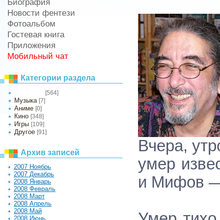
Биография
Новости фентези
Фотоальбом
Гостевая книга
Приложения
Мобильный чат
Категории раздела
[564]
Литература
Музыка
[7]
Аниме
[0]
Кино
[348]
Игры
[109]
Другое
[91]
Вчера, утр
Архив записей
умер изве
2007 Ноябрь
2007 Декабрь
и Мифов —
2008 Январь
2008 Февраль
2008 Март
2008 Апрель
2008 Май
Умер тихо
2008 Июнь