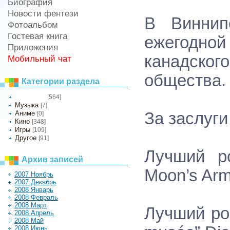
Биография
Новости фентези
В Виннип
Фотоальбом
Гостевая книга
ежегодной
Приложения
канадско
Мобильный чат
общества.
Категории раздела
[564]
Литература
Музыка
[7]
Аниме
За заслуги
[0]
Кино
[348]
Игры
[109]
Другое
[91]
Лучший р
Архив записей
Moon’s Arm
2007 Ноябрь
2007 Декабрь
2008 Январь
2008 Февраль
2008 Март
Лучший ро
2008 Апрель
2008 Май
2008 Июнь