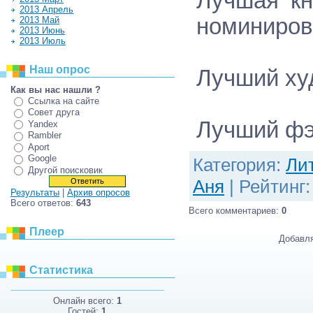
Лучшая кн
2013 Апрель
номиниров
2013 Май
2013 Июнь
2013 Июль
Наш опрос
Лучший ху
Как вы нас нашли ?
Ссылка на сайте
Совет друга
Лучший фэ
Yandex
Rambler
Aport
Google
Категория
:
Ли
Другой поисковик
Аня
|
Рейтинг
Результаты
|
Архив опросов
Всего ответов:
643
Всего комментариев
:
0
Плеер
Добавля
Статистика
Онлайн всего:
1
Гостей:
1