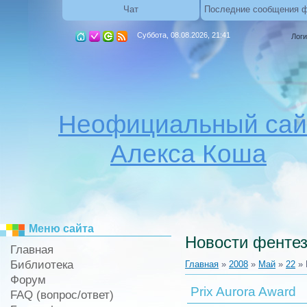
Чат
Последние сообщения 
Суббота, 08.08.2026, 21:41
Логи
Неофициальный сай
Алекса Коша
Меню сайта
Новости фентез
Главная
Библиотека
Главная
»
2008
»
Май
»
22
» 
Форум
Prix Aurora Award
FAQ (вопрос/ответ)