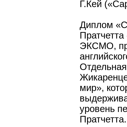
Г.Кей («Са
Диплом «С
Пратчетта
ЭКСМО, пр
английског
Отдельная
Жикаренце
мир», кото
выдержива
уровень п
Пратчетта.