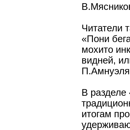
В.Мяснико
Читатели 
«Пони бега
мохито ин
видней, ил
П.Амнуэля
В разделе 
традицион
итогам про
удерживаю