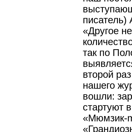
выступающи
писатель) 
«Другое н
количеств
так по По
выявляетс
второй ра
нашего жу
вошли: за
стартуют 
«Мюмзик-m
«Грандиоз