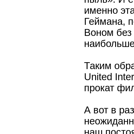
именно эта
Геймана, 
Воном без
наибольше
Таким обр
United Int
прокат фи
А вот в р
неожиданн
наш постоя