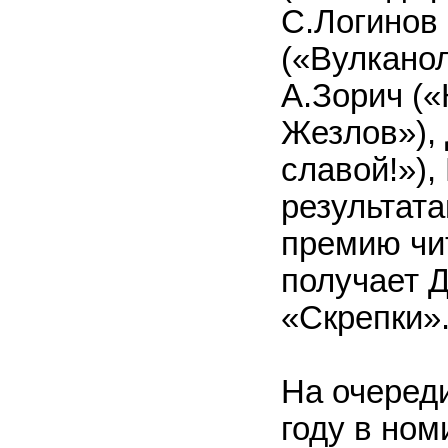
С.Логинов 
(«Вулканол
А.Зорич («
Жезлов»),
славой!»),
результат
премию чи
получает Д
«Скрепки»
На очеред
году в но