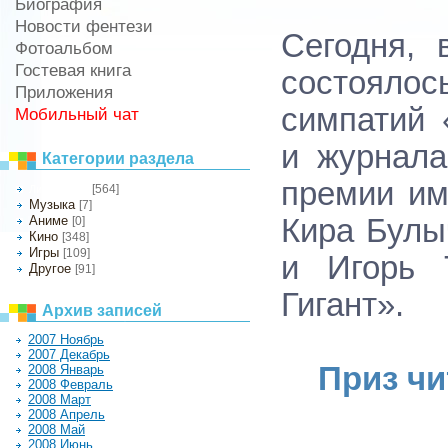
Биография
Новости фентези
Сегодня, 
Фотоальбом
Гостевая книга
состоялос
Приложения
симпатий 
Мобильный чат
и журнала
Категории раздела
премии им
[564]
Литература
Музыка
[7]
Аниме
Кира Булы
[0]
Кино
[348]
Игры
[109]
и Игорь 
Другое
[91]
Гигант».
Архив записей
2007 Ноябрь
2007 Декабрь
Приз чи
2008 Январь
2008 Февраль
2008 Март
2008 Апрель
2008 Май
2008 Июнь