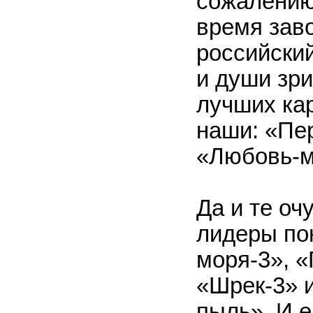
сожалению,
время зав
российски
и души зри
лучших кар
наши: «Пе
«Любовь-м
Да и те оч
лидеры по
моря-3», «
«Шрек-3» 
пыль». И 