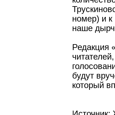
Трускинов
номер) и к
наше дырч
Редакция 
читателей,
голосован
будут вру
который в
Источник: