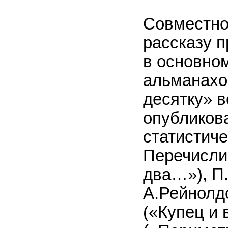
Совместно
рассказу п
в основном
альманахо
десятку» 
опубликов
статистич
Перечислим
два…»), П
А.Рейнолдс
(«Купец и 