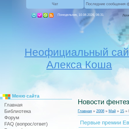
Чат
Последние сообщения 
Понедельник, 10.08.2026, 06:31
Логи
Неофициальный сай
Алекса Коша
Меню сайта
Новости фентез
Главная
Библиотека
Главная
»
2008
»
Май
»
15
» 
Форум
Первые премии Ев
FAQ (вопрос/ответ)