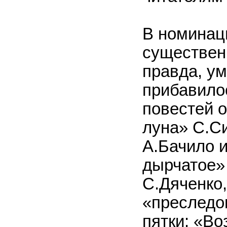
В номинац
существен
правда, ум
прибавилос
повестей 
луна» С.Си
А.Бачило 
дырчатое» 
С.Дяченко,
«преследо
пятки: «В