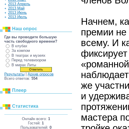
членов Бо
2013 Апрель
2013 Май
2013 Июнь
2013 Июль
Начнем, ка
Наш опрос
премии не 
Где вы проводите большую
всему. И к
часть свободного времени?
В клубах
фиксирует 
За компом
В театрах и музеях
Перед телевизором
«романной
В мирах Литы
наблюдаетс
Результаты
|
Архив опросов
Всего ответов:
554
же участни
Плеер
и удержив
протяжении
Статистика
мастера по
Онлайн всего:
1
Гостей:
1
тройке ока
Пользователей:
0