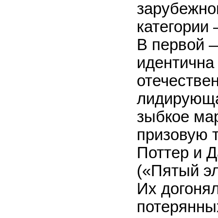
зарубежно
категории 
В первой 
идентична
отечествен
лидирующа
зыбкое ма
призовую 
Поттер и Д
(«Пятый э
Их догоня
потерянных