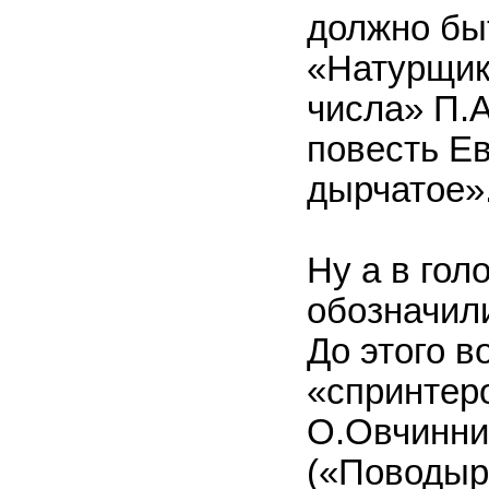
должно бы
«Натурщик
числа» П.
повесть Е
дырчатое»
Ну а в гол
обозначили
До этого в
«спринтер
О.Овчинник
(«Поводырь