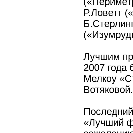
(«Периметр
Р.Ловетт (
Б.Стерлинг
(«Изумруд
Лучшим пр
2007 года
Мелкоу «С
Вотяковой.
Последний
«Лучший ф