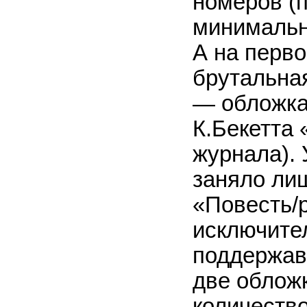
номеров (
минимальн
А на перв
брутальна
— обложка
К.Бекетта
журнала). 
заняло ли
«Повесть/р
исключител
поддержав
две облож
количество