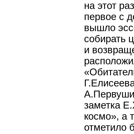
на этот ра
первое с 
вышло эсс
собирать 
и возвращ
расположи
«Обитател
Г.Елисеева
А.Первуши
заметка Е
космо», а 
отметило 