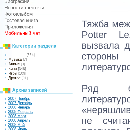
Биография
Новости фентези
Фотоальбом
Гостевая книга
Тяжба меж
Приложения
Potter L
Мобильный чат
вызвала д
Категории раздела
сторон
[564]
Литература
Музыка
[7]
Аниме
литератур
[0]
Кино
[348]
Игры
[109]
Другое
[91]
Ряд бр
Архив записей
литератур
2007 Ноябрь
2007 Декабрь
«неряшлив
2008 Январь
2008 Февраль
2008 Март
не счита
2008 Апрель
2008 Май
2008 Июнь