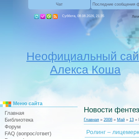
Чат
Последние сообщения 
Суббота, 08.08.2026, 21:35
Логи
Неофициальный сай
Алекса Коша
Меню сайта
Новости фентез
Главная
Библиотека
Главная
»
2008
»
Май
»
13
» 
Форум
Ролинг – лицемер
FAQ (вопрос/ответ)