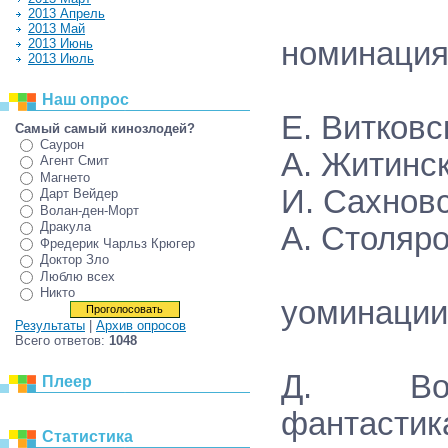
2013 Апрель
2013 Май
2013 Июнь
номинация 
2013 Июль
Наш опрос
Е. Витковс
Самый самый кинозлодей?
Саурон
А. Житинск
Агент Смит
Магнето
И. Сахновс
Дарт Вейдер
Волан-ден-Морт
Дракула
А. Столяр
Фредерик Чарльз Крюгер
Доктор Зло
Люблю всех
Никто
yоминации 
Результаты
|
Архив опросов
Всего ответов:
1048
Д. Воло
Плеер
фантастик
Статистика