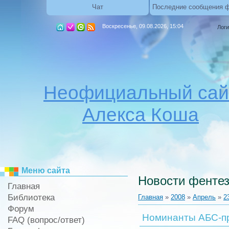
Чат
Последние сообщения 
Воскресенье, 09.08.2026, 15:04
Логи
Неофициальный сай
Алекса Коша
Меню сайта
Новости фентез
Главная
Библиотека
Главная
»
2008
»
Апрель
»
2
Форум
Номинанты АБС-п
FAQ (вопрос/ответ)