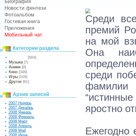
Биография
Новости фентези
Фотоальбом
Среди все
Гостевая книга
премий Ро
Приложения
Мобильный чат
на мой вз
Категории раздела
Она наи
[564]
Литература
определен
Музыка
[7]
Аниме
[0]
Кино
среди поб
[348]
Игры
[109]
Другое
[91]
фамилии 
Архив записей
“истинные
2007 Ноябрь
яростно о
2007 Декабрь
2008 Январь
2008 Февраль
2008 Март
2008 Апрель
Ежегодно 
2008 Май
2008 Июнь