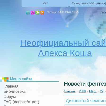
Чат
Последние сообщения 
Четверг, 06.08.2026, 13:25
Логи
Неофициальный сай
Алекса Коша
Меню сайта
Новости фентез
Главная
Библиотека
Главная
»
2008
»
Март
»
29
»
Форум
Диковатый чемпио
FAQ (вопрос/ответ)