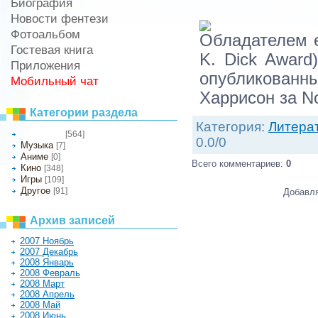
Биография
Новости фентези
Фотоальбом
Обладателем е
Гостевая книга
K. Dick Award
Приложения
опубликованн
Мобильный чат
Харрисон за No
Категории раздела
Категория
:
Литера
[564]
Литература
0.0
/
0
Музыка
[7]
Аниме
[0]
Всего комментариев
:
0
Кино
[348]
Игры
[109]
Другое
[91]
Добавля
Архив записей
2007 Ноябрь
2007 Декабрь
2008 Январь
2008 Февраль
2008 Март
2008 Апрель
2008 Май
2008 Июнь