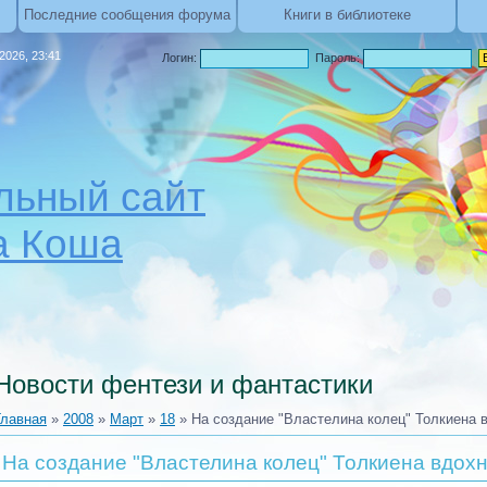
Последние сообщения форума
Книги в библиотеке
.2026, 23:41
Логин:
Пароль:
ьный сайт
а Коша
Новости фентези и фантастики
Главная
»
2008
»
Март
»
18
» На создание "Властелина колец" Толкиена 
На создание "Властелина колец" Толкиена вдох