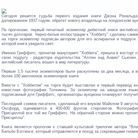
Сегодня решится судьба первого издания книги Джона Рональда
датированное 1937 годом, обретет нового владельца на лондонском ау
По прогнозам, первый печатный экземпляр дебютной книги английско
тысяч долларов. Черно-белые иллюстрации к "Хоббиту" сделаны самим
на торги экземпляр подписан автором для его аспирантки и подруги
которой книга увидела свет.
Именно Гриффитс, прочитав манускрипт "Хоббита", пришла в восторг о
свою подругу - редактора издательства "Аллен энд Анвин" Сьюзен Д
английский писатель вошел в мир литературы.
Первые 1,5 тысячи экземпляров были раскуплены за два месяца, а в
более 100 миллионов экземпляров книги.
Вместе с "Хоббитом" на торги будет выставлен и первый перевод кн
известная фотография Толкиена. За экземпляр на шведском язык
подписанный для Гриффитс, организаторы аукциона планируют получит
Последний снимок писателя, сделанный его внуком Майклом 9 августа
Оксфорд, оценивается в 400-600 фунтов стерлингов. Фотограф
Присциллой все той же Гриффитс. На обратной стороне можно прочи
Присциллы".
Книга является прологом к ставшей культовой трилогии автора "Вла
Бильбо Бэггинсе, который отправляется в поход за сокровищами гном