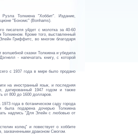
 Руэла Толкиена "Хоббит". Издание,
кционе "Бонэмс" (Bonhams).
го писателя уйдет с молотка за 40-60
 Толкиеном. Кроме того, выставленный
 Элейн Гриффитс, во многом благодаря
т волшебной сказки Толкиена и убедила
эгнелл - напечатать книгу, с которой
сего с 1937 года в мире было продано
иги на иностранный язык, и последняя
е, датированный 1947 годом и также
ь от 800 до 1600 долларов.
 1973 года в ботаническом саду города
ия была подарена дочерью Толкиена
тать надпись "Для Элейн с любовью от
стелин колец" и повествует о хоббите
ов, захваченными драконом Смогом.