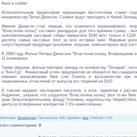
Кино и хоббит
Исполнительным продюсером экранизации бестселлера станет созд
кинорежиссер Питер Джексон. Съемки будут проходить в Новой Зеланди
Именно Джексон стал первым, кто осмелился экранизировать твор
"Властелин колец" составил рекордную для того времени сумму - бол
ошеломляющим кассовые сборы превысили $340 млн только в США 
десятку самых кассовых лент за всю историю кино. Мировые дохо
сопутствующей продукции (альбомов, игрушек, компьютерных игр) сос
В 2004 году Фильм Питера Джексона "Властелин колец: Возвращение ко
11 возможных.
Таким образом, фильм повторил рекорд по количеству "Оскаров", кото
и "Бен-Гур". Финансовый успех предприятия не обошелся без скандало
обвинил кинокомпанию New Line Cinema в жульничестве при п
лицензионных отчислений от выпуска его творений на DVD.
А совсем недавно наследники писателя, в иске, принятом к рассм
Анджелес, указали, что создатели "Властелина колец" (все та же New
прав (благотворительному фонду Толкиена, издательству HarperCollins
цента из оговоренных контрактом 7,5% комиссионных.
Категория
:
Литература
|
Просмотров
: 548 |
Добавил
:
Аня
|
Рейтинг
:
0.0
/
0
Всего комментариев
:
0