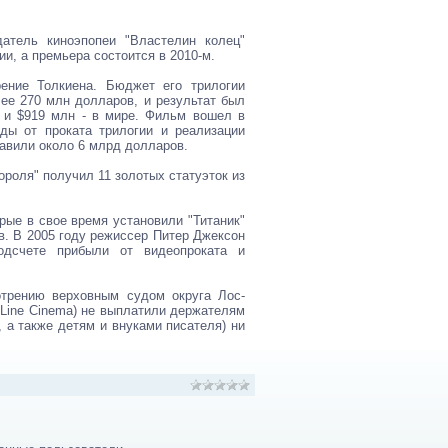
атель киноэпопеи "Властелин колец"
и, а премьера состоится в 2010-м.
ение Толкиена. Бюджет его трилогии
ее 270 млн долларов, и результат был
и $919 млн - в мире. Фильм вошел в
ды от проката трилогии и реализации
тавили около 6 млрд долларов.
роля" получил 11 золотых статуэток из
рые в свое время установили "Титаник"
в. В 2005 году режиссер Питер Джексон
одсчете прибыли от видеопроката и
отрению верховным судом округа Лос-
 Line Cinema) не выплатили держателям
, а также детям и внуками писателя) ни