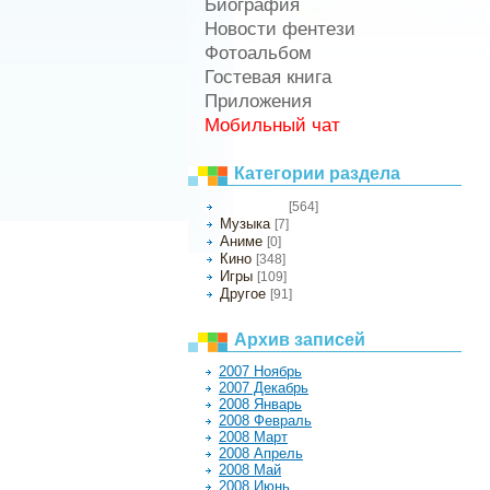
Биография
Новости фентези
Фотоальбом
Гостевая книга
Приложения
Мобильный чат
Категории раздела
[564]
Литература
Музыка
[7]
Аниме
[0]
Кино
[348]
Игры
[109]
Другое
[91]
Архив записей
2007 Ноябрь
2007 Декабрь
2008 Январь
2008 Февраль
2008 Март
2008 Апрель
2008 Май
2008 Июнь