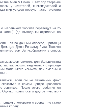
ьстве Allen & Unwin. С тех пор творение
осом у читателей, книгоиздателей и
огда мир увидел первую часть трилогии
ю о маленьком хоббите переведут на 25
а колец" (до выхода кинотрилогии на
еля. Так по данным опросов, британцы
. Дом, где Джон Рональд Руэл Толкиен
авительством Великобритании в список
ахватывающем сюжете, для большинства
в, заставляющих задуматься о природе
ми маленького хоббита, чей смелый и
ения.
оявиться, если бы не печальный факт
оказаться в самом центре кровавого
ственников. После этого события он
". Однако появилось и другое чувство -
т, рядом с которыми я воевал, не стало
елина колец".