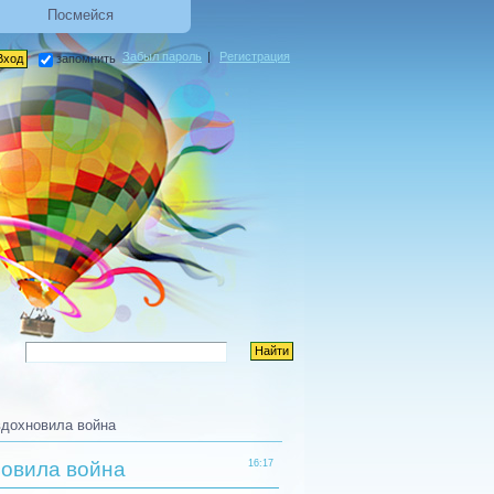
Посмейся
Забыл пароль
|
Регистрация
запомнить
вдохновила война
новила война
16:17