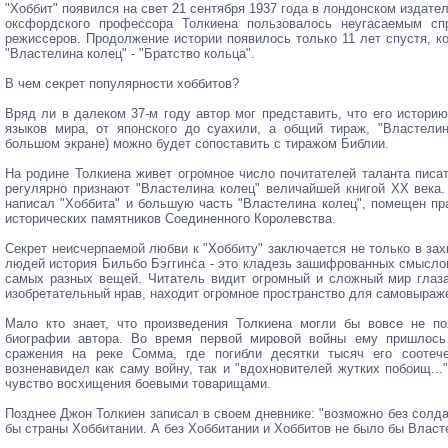
"Хоббит" появился на свет 21 сентября 1937 года в лондонском издател
оксфордского профессора Толкиена пользовалось неугасаемым спр
режиссеров. Продолжение истории появилось только 11 лет спустя, к
"Властелина колец" - "Братство кольца".
В чем секрет популярности хоббитов?
Вряд ли в далеком 37-м году автор мог представить, что его истори
языков мира, от японского до суахили, а общий тираж, "Властелин
большом экране) можно будет сопоставить с тиражом Библии.
На родине Толкиена живет огромное число почитателей таланта писат
регулярно признают "Властелина колец" величайшей книгой XX века
написал "Хоббита" и большую часть "Властелина колец", помещен пр
исторических памятников Соединенного Королевства.
Секрет неисчерпаемой любви к "Хоббиту" заключается не только в з
людей история Бильбо Бэггинса - это кладезь зашифрованных смысло
самых разных вещей. Читатель видит огромный и сложный мир глаза
изобретательный нрав, находит огромное пространство для самовыраж
Мало кто знает, что произведения Толкиена могли бы вовсе не п
биографии автора. Во время первой мировой войны ему пришлось 
сражения на реке Сомма, где погибли десятки тысяч его соотече
возненавидел как саму войну, так и "вдохновителей жутких побоищ...
чувство восхищения боевыми товарищами.
Позднее Джон Толкиен записал в своем дневнике: "возможно без солда
бы страны Хоббитании. А без Хоббитании и Хоббитов не было бы Власт