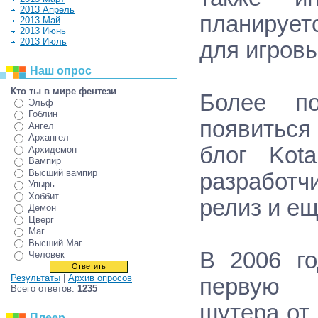
2013 Апрель
планируетс
2013 Май
2013 Июнь
2013 Июль
для игров
Наш опрос
Кто ты в мире фентези
Более по
Эльф
Гоблин
появитьс
Ангел
Архангел
блог Kot
Архидемон
Вампир
Высший вампир
разработч
Упырь
Хоббит
релиз и ещ
Демон
Цверг
Маг
Высший Маг
В 2006 г
Человек
Результаты
|
Архив опросов
первую ч
Всего ответов:
1235
шутера от 
Плеер