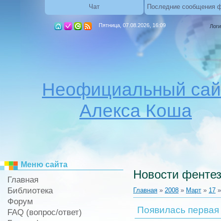
Чат
Последние сообщения 
Пятница, 07.08.2026, 16:09
Логи
Неофициальный сай
Алекса Коша
Меню сайта
Новости фентез
Главная
Библиотека
Главная
»
2008
»
Март
»
17
»
Форум
Появилась первая
FAQ (вопрос/ответ)