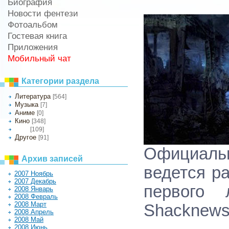
Биография
Новости фентези
Фотоальбом
Гостевая книга
Приложения
Мобильный чат
Категории раздела
Литература
[564]
Музыка
[7]
Аниме
[0]
Кино
[348]
[109]
Игры
Другое
[91]
Официальн
Архив записей
ведется р
2007 Ноябрь
2007 Декабрь
первого 
2008 Январь
2008 Февраль
2008 Март
Shacknews
2008 Апрель
2008 Май
2008 Июнь