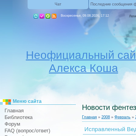
Чат
Последние сообщения 
Воскресенье, 09.08.2026, 17:12
Логи
Неофициальный сай
Алекса Коша
Меню сайта
Новости фентез
Главная
Библиотека
Главная
»
2008
»
Февраль
»
Форум
Исправленный Ве
FAQ (вопрос/ответ)