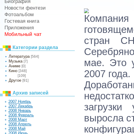
Биография
Новости фентези
Фотоальбом
Компани
Гостевая книга
готовящем
Приложения
Мобильный чат
стран СН
Категории раздела
Серебряно
Литература
[564]
мае. Это
Музыка
[7]
Аниме
[0]
Кино
2007 года.
[348]
[109]
Игры
Другое
[91]
Доработа
Архив записей
недостатк
2007 Ноябрь
загрузки
2007 Декабрь
2008 Январь
2008 Февраль
выросла с
2008 Март
2008 Апрель
конфигура
2008 Май
2008 Июнь