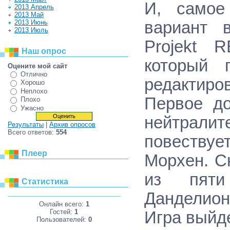
И, самое
2013 Апрель
2013 Май
2013 Июнь
вариант 
2013 Июль
Projekt 
Наш опрос
который 
Оцените мой сайт
Отлично
редактиро
Хорошо
Неплохо
Первое д
Плохо
Ужасно
нейтрали
Результаты
|
Архив опросов
Всего ответов:
554
повествуе
Плеер
Морхен. С
из пяти
Статистика
Данделион
Онлайн всего:
1
Гостей:
1
Игра выйде
Пользователей:
0