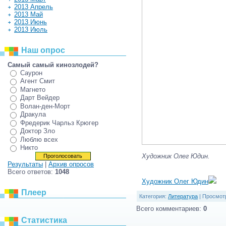
2013 Апрель
2013 Май
2013 Июнь
2013 Июль
Наш опрос
Самый самый кинозлодей?
Саурон
Агент Смит
Магнето
Дарт Вейдер
Волан-ден-Морт
Дракула
Фредерик Чарльз Крюгер
Доктор Зло
Люблю всех
Никто
Художник Олег Юдин.
Результаты
|
Архив опросов
Всего ответов:
1048
Художник Олег Юдин
Плеер
Категория
:
Литература
|
Просмот
Всего комментариев
:
0
Статистика