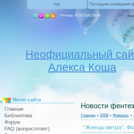
Чат
Последние сообщения 
Пятница, 07.08.2026, 05:54
Логи
Неофициальный сай
Алекса Коша
Меню сайта
Новости фентез
Главная
Библиотека
Главная
»
2008
»
Февраль
»
Форум
"Жнецы ветра". Фо
FAQ (вопрос/ответ)