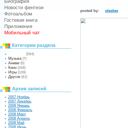
Биография
Новости фентези
posted by:
olesher
Фотоальбом
Гостевая книга
Приложения
Мобильный чат
Категории раздела
[564]
Литература
Музыка
[7]
Аниме
[0]
Кино
[348]
Игры
[109]
Другое
[91]
Архив записей
2007 Ноябрь
2007 Декабрь
2008 Январь
2008 Февраль
2008 Март
2008 Апрель
2008 Май
2008 Июнь