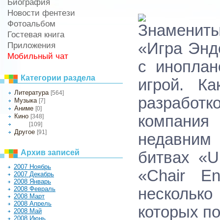
Биография
Новости фентези
Фотоальбом
Знаменит
Гостевая книга
«Игра Энд
Приложения
Мобильный чат
с иноплан
Категории раздела
игрой. К
Литература
[564]
разработк
Музыка
[7]
Аниме
[0]
Кино
компания
[348]
[109]
Игры
Другое
[91]
недавним
Архив записей
битвах «U
2007 Ноябрь
«Chair En
2007 Декабрь
2008 Январь
2008 Февраль
несколько
2008 Март
2008 Апрель
которых по
2008 Май
2008 Июнь