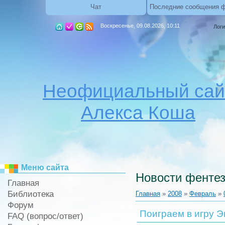
Чат
Последние сообщения 
Воскресенье, 09.08.2026, 10:11
Логи
Неофициальный сай
Алекса Коша
Меню сайта
Новости фентез
Главная
Библиотека
Главная
»
2008
»
Февраль
»
Форум
Поиграем в игру 
FAQ (вопрос/ответ)