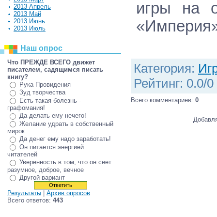
игры на 
2013 Апрель
2013 Май
2013 Июнь
«Империя»
2013 Июль
Наш опрос
Что ПРЕЖДЕ ВСЕГО движет
Категория
:
Иг
писателем, садящимся писать
книгу?
Рейтинг
:
0.0
/
0
Рука Провидения
Зуд творчества
Всего комментариев
:
0
Есть такая болезнь -
графомания!
Да делать ему нечего!
Добавля
Желание удрать в собственный
мирок
Да денег ему надо заработать!
Он питается энергией
читателей
Уверенность в том, что он сеет
разумное, доброе, вечное
Другой вариант
Результаты
|
Архив опросов
Всего ответов:
443