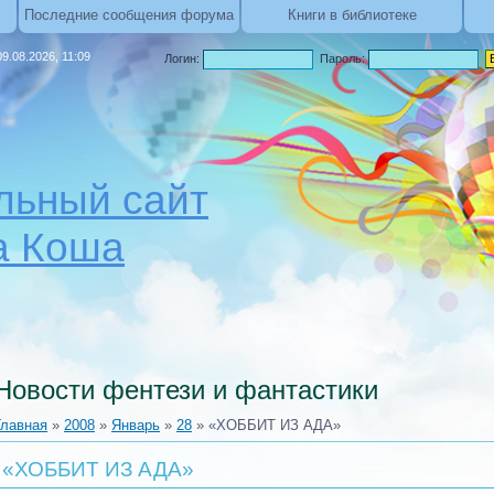
Последние сообщения форума
Книги в библиотеке
9.08.2026, 11:09
Логин:
Пароль:
ьный сайт
а Коша
Новости фентези и фантастики
Главная
»
2008
»
Январь
»
28
» «ХОББИТ ИЗ АДА»
«ХОББИТ ИЗ АДА»