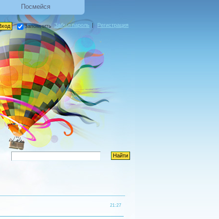
Посмейся
Забыл пароль
|
Регистрация
запомнить
21:27