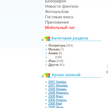
Биография
Новости фентези
Фотоальбом
Гостевая книга
Приложения
Мобильный чат
Категории раздела
Литература
[564]
Музыка
[7]
Аниме
[0]
[348]
Кино
Игры
[109]
Другое
[91]
Архив записей
2007 Ноябрь
2007 Декабрь
2008 Январь
2008 Февраль
2008 Март
2008 Апрель
2008 Май
2008 Июнь