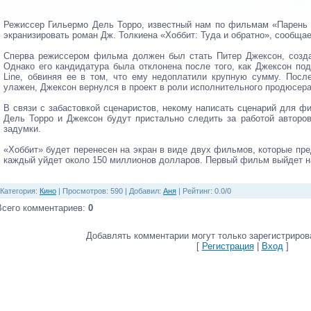
Режиссер Гильермо Дель Торро, известный нам по фильмам «Парень 
экранизировать роман Дж. Толкиена «Хоббит: Туда и обратно», сообщает
Сперва режиссером фильма должен был стать Питер Джексон, созда
Однако его кандидатура была отклонена после того, как Джексон по
Line, обвиняя ее в том, что ему недоплатили крупную сумму. После
улажен, Джексон вернулся в проект в роли исполнительного продюсера
В связи с забастовкой сценаристов, некому написать сценарий для фи
Дель Торро и Джексон будут пристально следить за работой авторов
задумки.
«Хоббит» будет перенесен на экран в виде двух фильмов, которые пр
каждый уйдет около 150 миллионов долларов. Первый фильм выйдет на э
Категория
:
Кино
|
Просмотров
: 590 |
Добавил
:
Аня
|
Рейтинг
:
0.0
/
0
Всего комментариев
:
0
Добавлять комментарии могут только зарегистриров
[
Регистрация
|
Вход
]