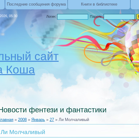
Последние сообщения форума
Книги в библиотеке
.2026, 05:30
Логин:
Пароль:
ьный сайт
а Коша
Новости фентези и фантастики
Главная
»
2008
»
Январь
»
27
» Ли Молчаливый
Ли Молчаливый