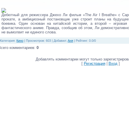
Дебютный для режиссера Джехо Ли фильм «The Air I Breathe» с Са
прокате, а амбициозный постановщик уже строит планы на будущее.
боевика. Один основан на китайской истории, а второй – игровая 
фантастического аниме. Правда, сообщив об этом, Ли демонстративно
не вымолвит ни единого слова.
Категория
:
Кино
|
Просмотров
: 603 |
Добавил
:
Аня
|
Рейтинг
:
0.0
/
0
Всего комментариев
:
0
Добавлять комментарии могут только зарегистриров
[
Регистрация
|
Вход
]