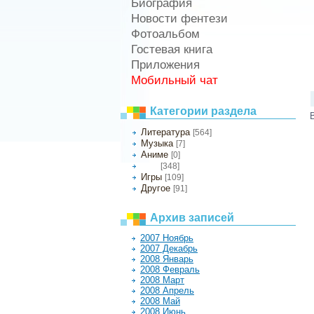
Биография
Новости фентези
Фотоальбом
Гостевая книга
Приложения
Мобильный чат
Категории раздела
Литература
[564]
Музыка
[7]
Аниме
[0]
[348]
Кино
Игры
[109]
Другое
[91]
Архив записей
2007 Ноябрь
2007 Декабрь
2008 Январь
2008 Февраль
2008 Март
2008 Апрель
2008 Май
2008 Июнь