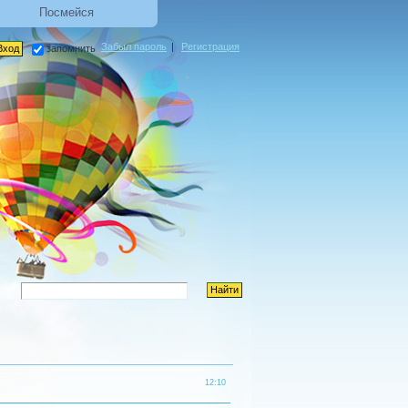
Посмейся
Забыл пароль
|
Регистрация
запомнить
12:10