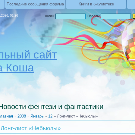
Последние сообщения форума
Книги в библиотеке
.2026, 01:26
Логин:
Пароль:
ьный сайт
а Коша
Новости фентези и фантастики
Главная
»
2008
»
Январь
»
12
» Лонг-лист «Небьюлы»
Лонг-лист «Небьюлы»