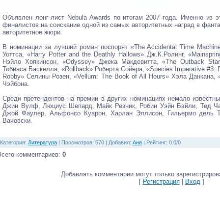
Объявлен лонг-лист Nebula Awards по итогам 2007 года. Именно из 
финалистов на соискание одной из самых авторитетных наград в фант
авторитетное жюри.
В номинации за лучший роман поспорят «The Accidental Time Machine
Уоттса, «Harry Potter and the Deathly Hallows» Дж.К.Ролинг, «Mainsp
Нэйло Хопкинсон, «Оdyssey» Джека Макдевитта, «The Outback Sta
Тобиаса Баскелла, «Rollback» Роберта Сойера, «Species Imperative #3:
Robby» Селины Розен, «Vellum: The Book of All Hours» Хэла Данкана, 
Чэйбона.
Среди претендентов на премии в других номинациях немало известны
Джин Вулф, Люциус Шепард, Майк Резник, Робин Уэйн Бэйли, Тед Ч
Джой Фаулер, Альфонсо Куарон, Харлан Эллисон, Гильермо дель Т
Вачовски.
Категория
:
Литература
|
Просмотров
: 570 |
Добавил
:
Аня
|
Рейтинг
:
0.0
/
0
Всего комментариев
:
0
Добавлять комментарии могут только зарегистриров
[
Регистрация
|
Вход
]