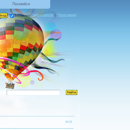
Посмейся
Забыл пароль
|
Регистрация
запомнить
20:10