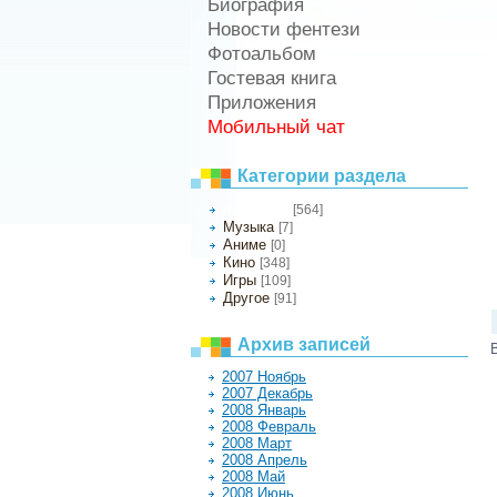
Биография
Новости фентези
Фотоальбом
Гостевая книга
Приложения
Мобильный чат
Категории раздела
[564]
Литература
Музыка
[7]
Аниме
[0]
Кино
[348]
Игры
[109]
Другое
[91]
Архив записей
2007 Ноябрь
2007 Декабрь
2008 Январь
2008 Февраль
2008 Март
2008 Апрель
2008 Май
2008 Июнь