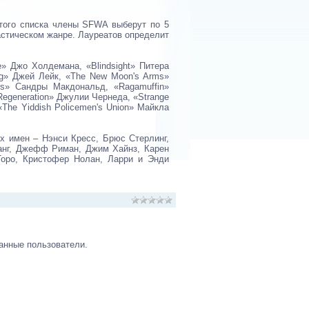
этого списка члены SFWA выберут по 5
астическом жанре. Лауреатов определит
» Джо Холдемана, «Blindsight» Питера
ring» Джей Лейк, «The New Moon's Arms»
rs» Сандры Макдональд, «Ragamuffin»
 Regeneration» Джулии Чернеда, «Strange
«The Yiddish Policemen's Union» Майкла
х имен – Нэнси Кресс, Брюс Стерлинг,
анг, Джефф Риман, Джим Хайнз, Карен
оро, Кристофер Нолан, Ларри и Энди
анные пользователи.