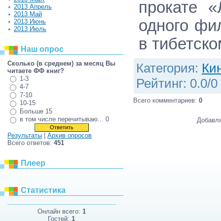
прокате 
2013 Апрель
2013 Май
одного фи
2013 Июнь
2013 Июль
в тибетск
Наш опрос
Сколько (в среднем) за месяц Вы
Категория
:
Ки
читаете ФФ книг?
1-3
Рейтинг
:
0.0
/
0
4-7
7-10
Всего комментариев
:
0
10-15
Больше 15
в том числе перечитываю... 0
Добавля
Результаты
|
Архив опросов
Всего ответов:
451
Плеер
Статистика
Онлайн всего:
1
Гостей:
1