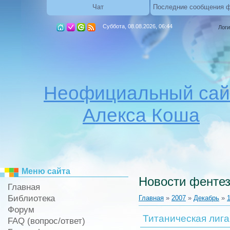
Чат
Последние сообщения 
Суббота, 08.08.2026, 06:44
Логи
Неофициальный сай
Алекса Коша
Меню сайта
Новости фентез
Главная
Библиотека
Главная
»
2007
»
Декабрь
»
Форум
Титаническая лига
FAQ (вопрос/ответ)