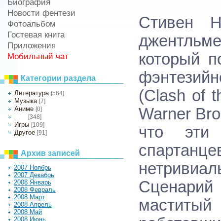
Биография
Новости фентези
Стивен Н
Фотоальбом
Гостевая книга
джентльм
Приложения
который п
Мобильный чат
фэнтезий
Категории раздела
(Clash of 
Литература
[564]
Музыка
[7]
Аниме
Warner Bro
[0]
[348]
Кино
Игры
[109]
что эти
Другое
[91]
спартан
Архив записей
нетривиа
2007 Ноябрь
2007 Декабрь
Сценарий
2008 Январь
2008 Февраль
2008 Март
маститы
2008 Апрель
2008 Май
2008 Июнь