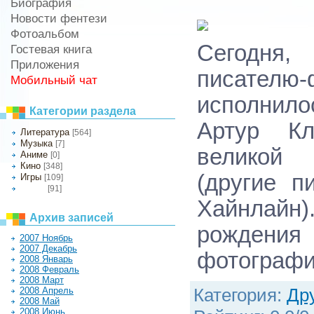
Биография
Новости фентези
Фотоальбом
Сегодня
Гостевая книга
Приложения
писател
Мобильный чат
исполнило
Категории раздела
Артур Кл
Литература
[564]
Музыка
[7]
великой 
Аниме
[0]
Кино
[348]
(другие п
Игры
[109]
[91]
Другое
Хайнлайн)
Архив записей
рождени
2007 Ноябрь
2007 Декабрь
фотографи
2008 Январь
2008 Февраль
2008 Март
Категория
:
Др
2008 Апрель
2008 Май
2008 Июнь