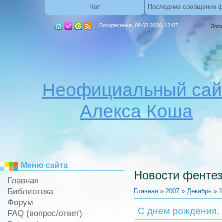
Чат
Последние сообщения 
Воскресенье, 09.08.2026, 12:07
Логи
Неофициальный сай
Алекса Коша
Меню сайта
Новости фентез
Главная
Библиотека
Главная
»
2007
»
Декабрь
»
Форум
C днем рождения, 
FAQ (вопрос/ответ)