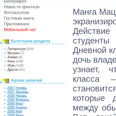
Биография
Новости фентези
Манга Мац
Фотоальбом
Гостевая книга
экранизи
Приложения
Действие 
Мобильный чат
студенты
Категории раздела
Дневной к
Литература
[564]
Музыка
[7]
Аниме
дочь влад
[0]
Кино
[348]
Игры
[109]
узнает, 
Другое
[91]
класса 
Архив записей
становит
2007 Ноябрь
2007 Декабрь
которые 
2008 Январь
2008 Февраль
2008 Март
между обы
2008 Апрель
2008 Май
2008 Июнь