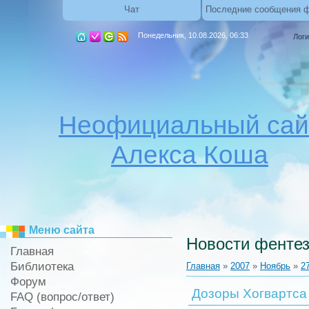
Чат
Последние сообщения 
Понедельник, 10.08.2026, 06:33
Логи
Неофициальный сай
Алекса Коша
Меню сайта
Новости фентез
Главная
Библиотека
Главная
»
2007
»
Ноябрь
»
2
Форум
Дозоры Хогвартса
FAQ (вопрос/ответ)